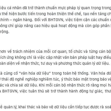
 liệu cá nhân đã trở thành chuẩn mực pháp lý quan trọng trong
u thể hiện bước tiến trong hoàn thiện thể chế, tạo nền tảng c
i chính – ngân hàng. Đối với BHTGVN, việc tiệm cận các chuẩn
n không chỉ giúp nâng cao hiệu quả hoạt động mà còn góp phần
 rộng.
 hơn về trách nhiệm của mỗi cơ quan, tổ chức và từng cán bộ
hích ứng không chỉ là việc cập nhật văn bản pháp luật hay điề
toàn diện về nhận thức, tư duy và phương thức quản lý dữ liệu.
và củng cố “văn hóa dữ liệu” trong toàn hệ thống. Văn hóa đó
 ở thái độ nghề nghiệp nghiêm túc, ý thức bảo mật trong bảo vệ
hác và chia sẻ dữ liệu. Khi mỗi cán bộ nhận thức rõ rằng mọi hà
ủa BHTGVN, việc tuân thủ sẽ trở thành hành động tự giác, th
 quản lý, khai thác và bảo vệ dữ liệu cần tiếp tục được rà soá