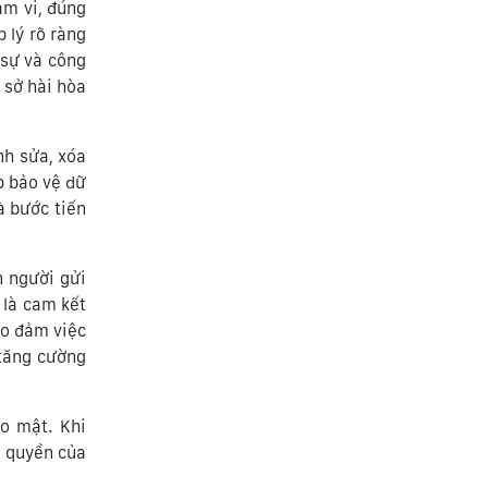
ạm vi, đúng
 lý rõ ràng
 sự và công
 sở hài hòa
nh sửa, xóa
p bảo vệ dữ
à bước tiến
n người gửi
 là cam kết
ảo đảm việc
 tăng cường
o mật. Khi
g quyền của