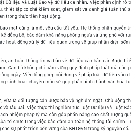
t Dữ liệu và Luật Bảo vệ dữ liệu cá nhân. Việc phân định rõ 
iệu, thiết lập cơ chế kiểm soát, giám sát và đánh giá tuân thủ 
án trong thực tiễn hoạt động.
p bảo mật cũng là một yêu cầu tất yếu. Hệ thống phân quyền t
ết kế đồng bộ, bảo đảm khả năng phòng ngừa và ứng phó với rủi
các hoạt động xử lý dữ liệu quan trọng sẽ giúp nhận diện sớm
liệu, an toàn thông tin và bảo vệ dữ liệu cá nhân cần được tri
 làm. Cán bộ không chỉ nắm vững quy định pháp luật mà còn p
 hằng ngày. Việc lồng ghép nội dung về pháp luật dữ liệu vào c
ộng sinh hoạt chuyên môn sẽ góp phần hình thành văn hóa tu
ển, vừa là đối tượng cần được bảo vệ nghiêm ngặt. Chủ động th
ục và lâu dài. Việc thực thi nghiêm túc Luật Dữ liệu và Luật Bả
rách nhiệm pháp lý mà còn góp phần nâng cao chất lượng quả
 của tổ chức trong việc bảo đảm an toàn hệ thống tài chính –
g cho sự phát triển bền vững của BHTGVN trong kỷ nguyên số.