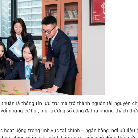
 thuần là thông tin lưu trữ mà trở thành nguồn tài nguyên chi
 với những cơ hội, môi trường số cũng đặt ra những thách thứ
 hoạt động trong lĩnh vực tài chính – ngân hàng, nơi dữ liệu g
 hoạt động giám sát, cảnh báo rủi ro, việc chủ động thích ứn