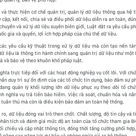
và thực hiện cơ chế quản trị, quản lý dữ liệu thông qua hệ 
 cập, kết nối, chia sẻ và điều phối dữ liệu diễn ra an toàn, đ
huyển và xử lý dữ liệu xuyên biên giới, Luật đặt ra yêu cầu ph
ốc gia và quyền, lợi ích hợp pháp của chủ thể dữ liệu.
các yêu cầu kỹ thuật trong xử lý dữ liệu mà còn tạo nền tả
ữ liệu là thông tin hành chính sang quản trị dữ liệu như một l
quả và bảo vệ theo khuôn khổ pháp luật.
ghĩa trực tiếp đối với các hoạt động nghiệp vụ cốt lõi. Với ch
hần duy trì sự ổn định của các tổ chức tín dụng, bảo đảm sự ph
ng quản lý khối lượng lớn dữ liệu phục vụ theo dõi tổ ch
inh nghĩa vụ trả tiền bảo hiểm. Việc rà soát, chuẩn hóa và nâ
ầu tuân thủ mà còn là điều kiện bảo đảm an toàn hệ thống.
o, dữ liệu đóng vai trò then chốt. Chất lượng, độ tin cậy và t
phân tích và đánh giá mức độ an toàn của tổ chức tham gia B
đối chiếu và cập nhật thông tin, đồng thời tăng cường phối hợp
để nâng cao năng lực dự báo và phòng ngừa rủi ro hệ thống.