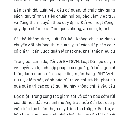
Bên cạnh đó, Luật yêu cầu cơ quan, tổ chức xây dựng 
sách, quy trình và tiêu chuẩn nội bộ; bảo đảm việc truy
và đúng thẩm quyền theo quy định. Đối với hoạt động c
quy định nhằm bảo đảm quốc phòng, an ninh, lợi ích qu
Có thể khẳng định, Luật Dữ liệu không chỉ quy định 
chuyển đổi phương thức quản lý, từ cách tiếp cận coi d
có giá trị, cần được quản lý chặt chẽ, khai thác hiệu 
Trong bối cảnh đó, đối với BHTGVN, Luật Dữ liệu có ý n
vệ quyền và lợi ích hợp pháp của người gửi tiền, góp p
toàn, lành mạnh của hoạt động ngân hàng, BHTGVN đa
BHTG, giám sát, cảnh báo rủi ro và chi trả khi phát s
quả quản trị các cơ sở dữ liệu này không chỉ là yêu c
Đặc biệt, trong công tác giám sát và cảnh báo sớm rủi r
của dữ liệu đầu vào ảnh hưởng trực tiếp đến kết quả 
việc tiếp tục hoàn thiện quy trình thu thập, kiểm tra, 
liệu theo đúng quy định pháp luật, là yêu cầu tất yếu 