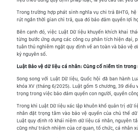
Trong trường hợp phát sinh nghĩa vụ chi trả BHTG, hệ 
rút ngắn thời gian chi trả, qua đó bảo đảm quyền lợi 
Bên cạnh đó, việc Luật Dữ liệu khuyến khích khai th
từng bước ứng dụng các công cụ phân tích hiện đại, ph
tuân thủ nghiêm ngặt quy định về an toàn và bảo vệ dữ
kỷ nguyên số.
Luật Bảo vệ dữ liệu cá nhân: Củng cố niềm tin trong
Song song với Luật Dữ liệu, Quốc hội đã ban hành Lu
khóa XV (tháng 6/2025). Luật gồm 5 chương, 39 điều v
trọng trong việc bảo đảm quyền con người, quyền công
Trong khi Luật Dữ liệu xác lập khuôn khổ quản trị dữ li
nhân đặt trọng tâm vào bảo vệ quyền của chủ thể dữ l
Luật quy định rõ khái niệm dữ liệu cá nhân, nguyên tắ
cũng như trách nhiệm của cơ quan, tổ chức, cá nhân xử 