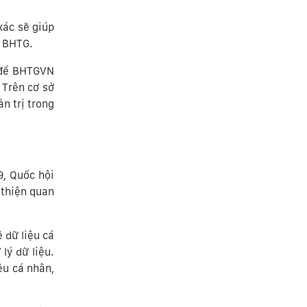
xác sẽ giúp
h BHTG.
i để BHTGVN
 Trên cơ sở
n trị trong
9, Quốc hội
 thiện quan
ệ dữ liệu cá
lý dữ liệu.
ệu cá nhân,