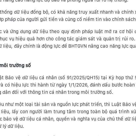
thống dữ liệu đồng bộ, có khả năng truy xuất nhanh và chính 
hợp pháp của người gửi tiền và củng cố niềm tin vào chính sác
ác và ứng dụng dữ liệu theo quy định pháp luật mở ra cơ hộ
ục vụ hiệu quả hơn cho công tác giám sát và quản trị rủi ro.
 liệu, đây chính là động lực để BHTGVN nâng cao năng lực quả
 môi trường số
ật Bảo vệ dữ liệu cá nhân (số 91/2025/QH15) tại Kỳ họp thứ 
à có hiệu lực thi hành từ ngày 1/1/2026, đánh dấu bước hoàn
 dân đối với thông tin cá nhân trong môi trường số.
ệu như một loại tài sản và nguồn lực phát triển, thì Luật Bảo v
iệu, lấy con người làm trung tâm trong toàn bộ quá trình xử 
c bảo vệ dữ liệu cá nhân, quyền và nghĩa vụ của chủ thể dữ li
lý dữ liệu.