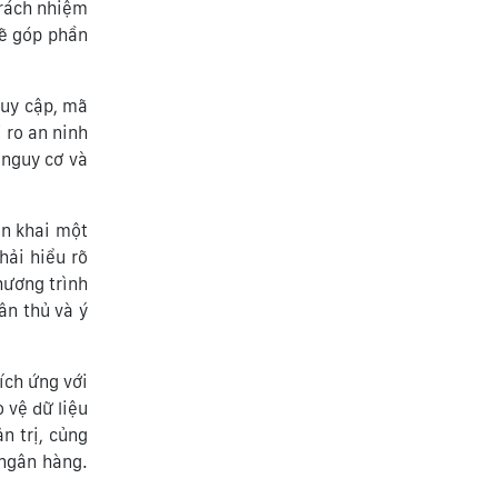
trách nhiệm
sẽ góp phần
ruy cập, mã
 ro an ninh
 nguy cơ và
ển khai một
hải hiểu rõ
hương trình
ân thủ và ý
ích ứng với
o vệ dữ liệu
n trị, củng
 ngân hàng.