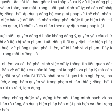
nguyên tắc cốt lõi, bao gồm: thu thập và xử lý dữ liệu đúng ph
và an toàn, bảo mật trong suốt quá trình xử lý; có căn cứ pháp
h; đồng thời áp dụng đồng bộ các giải pháp về thể chế, nhân
Việc bảo vệ dữ liệu cá nhân cũng phải được thực hiện trên cơ
ủa cơ quan, tổ chức và cá nhân theo quy định của pháp luật.
ược biết, quyền đồng ý hoặc không đồng ý, quyền yêu cầu chỉ
 khi dữ liệu bị xâm phạm. Luật đồng thời quy định các biện phá
 thuật để phòng ngừa, phát hiện, xử lý hành vi vi phạm. Đây l
n trong môi trường số.
 nhiệm vụ có thể phát sinh việc xử lý thông tin liên quan đế
ật Bảo vệ dữ liệu cá nhân không chỉ là nghĩa vụ pháp lý mà còn
ày đặt ra yêu cầu BHTGVN phải rà soát quy trình nghiệp vụ, b
đích, đúng thẩm quyền và trong phạm vi cần thiết; đồng thời
rủi ro rò rỉ, lạm dụng.
và công chúng được xây dựng trên nền tảng minh bạch và bả
 nhân rõ ràng, áp dụng biện pháp bảo mật phù hợp và tôn trọn
c hơn.