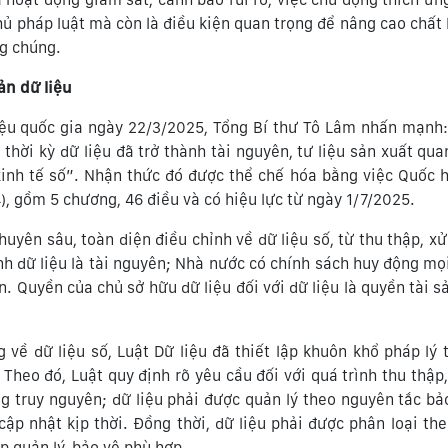
thủ pháp luật mà còn là điều kiện quan trọng để nâng cao chất
ng chúng.
ản dữ liệu
 liệu quốc gia ngày 22/3/2025, Tổng Bí thư Tô Lâm nhấn mạnh
hời kỳ dữ liệu đã trở thành tài nguyên, tư liệu sản xuất quan
kinh tế số”. Nhận thức đó được thể chế hóa bằng việc Quốc 
), gồm 5 chương, 46 điều và có hiệu lực từ ngày 1/7/2025.
yên sâu, toàn diện điều chỉnh về dữ liệu số, từ thu thập, xử l
ịnh dữ liệu là tài nguyên; Nhà nước có chính sách huy động mọ
ản. Quyền của chủ sở hữu dữ liệu đối với dữ liệu là quyền tài 
g về dữ liệu số, Luật Dữ liệu đã thiết lập khuôn khổ pháp lý 
 Theo đó, Luật quy định rõ yêu cầu đối với quá trình thu thập,
ng truy nguyên; dữ liệu phải được quản lý theo nguyên tắc b
ập nhật kịp thời. Đồng thời, dữ liệu phải được phân loại the
p quản lý, bảo vệ phù hợp.