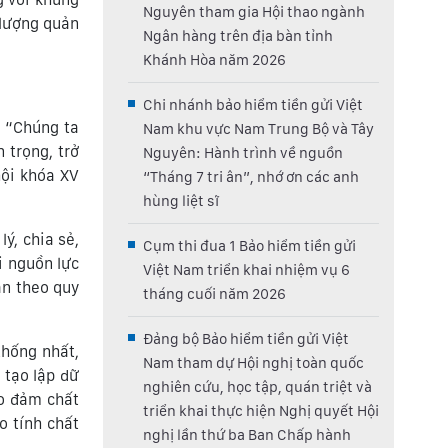
Nguyên tham gia Hội thao ngành
 lượng quản
Ngân hàng trên địa bàn tỉnh
Khánh Hòa năm 2026
Chi nhánh bảo hiểm tiền gửi Việt
: “Chúng ta
Nam khu vực Nam Trung Bộ và Tây
 trọng, trở
Nguyên: Hành trình về nguồn
hội khóa XV
“Tháng 7 tri ân”, nhớ ơn các anh
hùng liệt sĩ
ý, chia sẻ,
Cụm thi đua 1 Bảo hiểm tiền gửi
i nguồn lực
Việt Nam triển khai nhiệm vụ 6
sản theo quy
tháng cuối năm 2026
Đảng bộ Bảo hiểm tiền gửi Việt
thống nhất,
Nam tham dự Hội nghị toàn quốc
 tạo lập dữ
nghiên cứu, học tập, quán triệt và
ảo đảm chất
triển khai thực hiện Nghị quyết Hội
o tính chất
nghị lần thứ ba Ban Chấp hành