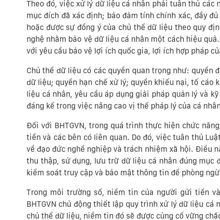
Theo đó, việc xử lý dữ liệu cá nhân phải tuân thủ các 
mục đích đã xác định; bảo đảm tính chính xác, đầy đủ 
hoặc được sự đồng ý của chủ thể dữ liệu theo quy địn
nghệ nhằm bảo vệ dữ liệu cá nhân một cách hiệu quả. 
với yêu cầu bảo vệ lợi ích quốc gia, lợi ích hợp pháp c
Chủ thể dữ liệu có các quyền quan trọng như: quyền đ
dữ liệu; quyền hạn chế xử lý; quyền khiếu nại, tố cáo
liệu cá nhân, yêu cầu áp dụng giải pháp quản lý và kỹ
đáng kể trong việc nâng cao vị thế pháp lý của cá nhâ
Đối với BHTGVN, trong quá trình thực hiện chức năng,
tiền và các bên có liên quan. Do đó, việc tuân thủ Lu
về đạo đức nghề nghiệp và trách nhiệm xã hội. Điều n
thu thập, sử dụng, lưu trữ dữ liệu cá nhân đúng mục 
kiểm soát truy cập và bảo mật thông tin để phòng ngừa 
Trong môi trường số, niềm tin của người gửi tiền 
BHTGVN chủ động thiết lập quy trình xử lý dữ liệu cá
chủ thể dữ liệu, niềm tin đó sẽ được củng cố vững chắ