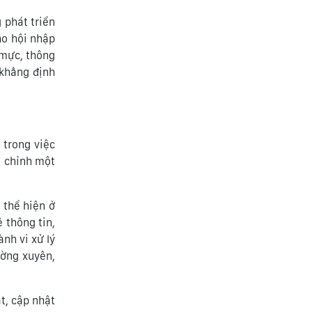
 phát triển
ho hội nhập
 mực, thông
 khẳng định
 trong việc
u chỉnh một
 thể hiện ở
 thông tin,
nh vi xử lý
ường xuyên,
t, cập nhật