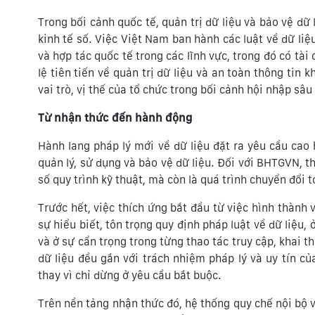
Trong bối cảnh quốc tế, quản trị dữ liệu và bảo vệ dữ
kinh tế số. Việc Việt Nam ban hành các luật về dữ liệ
và hợp tác quốc tế trong các lĩnh vực, trong đó có tà
lệ tiên tiến về quản trị dữ liệu và an toàn thông ti
vai trò, vị thế của tổ chức trong bối cảnh hội nhập sâu
Từ nhận thức đến hành động
Hành lang pháp lý mới về dữ liệu đặt ra yêu cầu cao
quản lý, sử dụng và bảo vệ dữ liệu. Đối với BHTGVN, t
số quy trình kỹ thuật, mà còn là quá trình chuyển đổi 
Trước hết, việc thích ứng bắt đầu từ việc hình thành 
sự hiểu biết, tôn trọng quy định pháp luật về dữ liệu,
và ở sự cẩn trọng trong từng thao tác truy cập, khai t
dữ liệu đều gắn với trách nhiệm pháp lý và uy tín c
thay vì chỉ dừng ở yêu cầu bắt buộc.
Trên nền tảng nhận thức đó, hệ thống quy chế nội bộ về