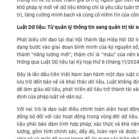
khổ pháp lý mới về dữ liệu không chỉ là yêu cầu tuân 
trị, tăng cường minh bạch và củng cố niềm tin của cô
Luật Dữ liệu: Từ quản lý thông tin sang quản trị tài s
Phát biểu chỉ đạo tại Đại hội thành lập Hiệp hội Dữ
đang bước vào giai đoạn bình minh của kỷ nguyên số, t
thành "năng lượng mới", thậm chí là "máu" của nền 
thông qua Luật Dữ liệu tại Kỳ họp thứ 8 (tháng 11/2024
Đây là lần đầu tiên Việt Nam ban hành một đạo luật chu
lưu trữ đến bảo vệ và khai thác dữ liệu. Luật khẳng đ
để làm giàu dữ liệu, phát triển dữ liệu trở thành tài s
định của pháp luật về dân sự.
Với vai trò là đạo luật điều chỉnh toàn diện hoạt độn
đồng bộ đối với các hoạt động trong vòng đời dữ liệu.
liệu phải bảo đảm tính hợp pháp, xác thực và khả nă
lượng, gồm tính chính xác, đầy đủ, toàn vẹn và được c
chia sẻ và mức độ quan trọng để áp dụng các biện phá