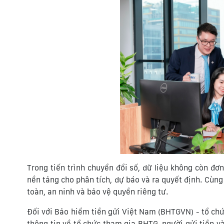
Trong tiến trình chuyển đổi số, dữ liệu không còn đơn
nền tảng cho phân tích, dự báo và ra quyết định. Cùng
toàn, an ninh và bảo vệ quyền riêng tư.
Đối với Bảo hiểm tiền gửi Việt Nam (BHTGVN) - tổ chức
thông tin về tổ chức tham gia BHTG, người gửi tiền và