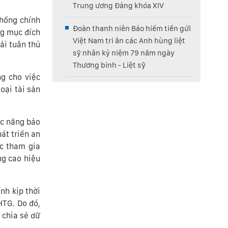
Trung ương Đảng khóa XIV
thống chính
Đoàn thanh niên Bảo hiểm tiền gửi
úng mục đích
Việt Nam tri ân các Anh hùng liệt
ải tuân thủ
sỹ nhân kỷ niệm 79 năm ngày
Thương binh - Liệt sỹ
ng cho việc
oại tài sản
ức năng bảo
át triển an
ức tham gia
ng cao hiệu
ính kịp thời
HTG. Do đó,
, chia sẻ dữ