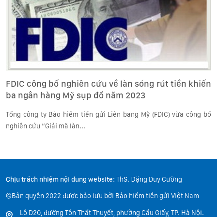
FDIC công bố nghiên cứu về làn sóng rút tiền khiến
ba ngân hàng Mỹ sụp đổ năm 2023
Tổng công ty Bảo hiểm tiền gửi Liên bang Mỹ (FDIC) vừa công bố
nghiên cứu “Giải mã làn...
Chịu trách nhiệm nội dung website:
ThS. Đặng Duy Cường
©Bản quyền 2022 được bảo lưu bởi Bảo hiểm tiền gửi Việt Nam
Lô D20, đường Tôn Thất Thuyết, phường Cầu Giấy, TP. Hà Nội.