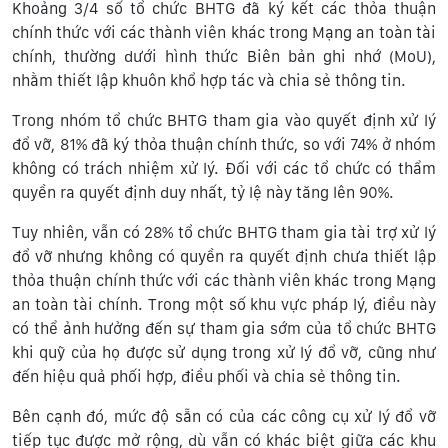
Khoảng 3/4 số tổ chức BHTG đã ký kết các thỏa thuận
chính thức với các thành viên khác trong Mạng an toàn tài
chính, thường dưới hình thức Biên bản ghi nhớ (MoU),
nhằm thiết lập khuôn khổ hợp tác và chia sẻ thông tin.
Trong nhóm tổ chức BHTG tham gia vào quyết định xử lý
đổ vỡ, 81% đã ký thỏa thuận chính thức, so với 74% ở nhóm
không có trách nhiệm xử lý. Đối với các tổ chức có thẩm
quyền ra quyết định duy nhất, tỷ lệ này tăng lên 90%.
Tuy nhiên, vẫn có 28% tổ chức BHTG tham gia tài trợ xử lý
đổ vỡ nhưng không có quyền ra quyết định chưa thiết lập
thỏa thuận chính thức với các thành viên khác trong Mạng
an toàn tài chính. Trong một số khu vực pháp lý, điều này
có thể ảnh hưởng đến sự tham gia sớm của tổ chức BHTG
khi quỹ của họ được sử dụng trong xử lý đổ vỡ, cũng như
đến hiệu quả phối hợp, điều phối và chia sẻ thông tin.
Bên cạnh đó, mức độ sẵn có của các công cụ xử lý đổ vỡ
tiếp tục được mở rộng, dù vẫn có khác biệt giữa các khu