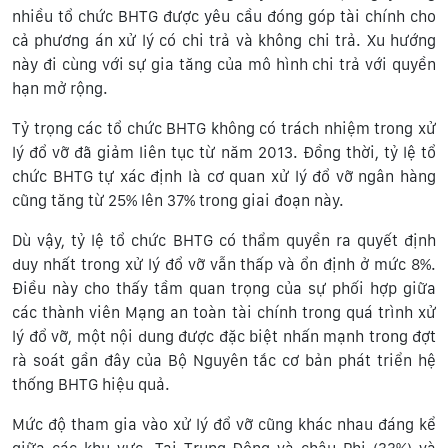
nhiều tổ chức BHTG được yêu cầu đóng góp tài chính cho
cả phương án xử lý có chi trả và không chi trả. Xu hướng
này đi cùng với sự gia tăng của mô hình chi trả với quyền
hạn mở rộng.
Tỷ trọng các tổ chức BHTG không có trách nhiệm trong xử
lý đổ vỡ đã giảm liên tục từ năm 2013. Đồng thời, tỷ lệ tổ
chức BHTG tự xác định là cơ quan xử lý đổ vỡ ngân hàng
cũng tăng từ 25% lên 37% trong giai đoạn này.
Dù vậy, tỷ lệ tổ chức BHTG có thẩm quyền ra quyết định
duy nhất trong xử lý đổ vỡ vẫn thấp và ổn định ở mức 8%.
Điều này cho thấy tầm quan trọng của sự phối hợp giữa
các thành viên Mạng an toàn tài chính trong quá trình xử
lý đổ vỡ, một nội dung được đặc biệt nhấn mạnh trong đợt
rà soát gần đây của Bộ Nguyên tắc cơ bản phát triển hệ
thống BHTG hiệu quả.
Mức độ tham gia vào xử lý đổ vỡ cũng khác nhau đáng kể