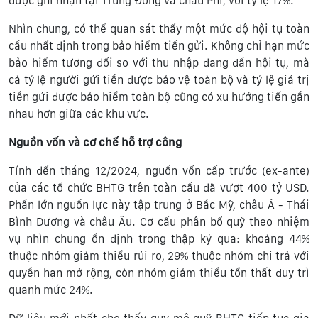
được ghi nhận tại Trung Đông và châu Phi, với tỷ lệ 17%.
Nhìn chung, có thể quan sát thấy một mức độ hội tụ toàn
cầu nhất định trong bảo hiểm tiền gửi. Không chỉ hạn mức
bảo hiểm tương đối so với thu nhập đang dần hội tụ, mà
cả tỷ lệ người gửi tiền được bảo vệ toàn bộ và tỷ lệ giá trị
tiền gửi được bảo hiểm toàn bộ cũng có xu hướng tiến gần
nhau hơn giữa các khu vực.
Nguồn vốn và cơ chế hỗ trợ công
Tính đến tháng 12/2024, nguồn vốn cấp trước (ex-ante)
của các tổ chức BHTG trên toàn cầu đã vượt 400 tỷ USD.
Phần lớn nguồn lực này tập trung ở Bắc Mỹ, châu Á - Thái
Bình Dương và châu Âu. Cơ cấu phân bổ quỹ theo nhiệm
vụ nhìn chung ổn định trong thập kỷ qua: khoảng 44%
thuộc nhóm giảm thiểu rủi ro, 29% thuộc nhóm chi trả với
quyền hạn mở rộng, còn nhóm giảm thiểu tổn thất duy trì
quanh mức 24%.