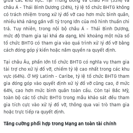
giữa các khu vực. Tại Trung Đông và châu Phi (33%) và
châu Á - Thái Bình Dương (24%), tỷ lệ tổ chức BHTG không
có trách nhiệm trong xử lý đổ vỡ cao hơn mức bình quân,
nhiều khả năng gắn với tỷ trọng lớn của mô hình thuần chi
trả. Tuy nhiên, trong nội bộ châu Á - Thái Bình Dương,
mức độ tham gia lại khá đa dạng, khi khoảng một nửa số
tổ chức BHTG có tham gia vào quá trình xử lý đổ vỡ bằng
cách đóng góp ý kiến hoặc nắm quyền ra quyết định.
Tại châu Âu, phần lớn tổ chức BHTG có nghĩa vụ tham gia
tài trợ cho xử lý đổ vỡ, chiếm tỷ lệ cao nhất trong các khu
vực (64%). Ở Mỹ Latinh - Caribe, tỷ lệ tổ chức BHTG tham
gia đóng góp vào quyết định xử lý đổ vỡ cũng cao, ở mức
64%, cao hơn mức bình quân toàn cầu. Còn tại Bắc Mỹ,
toàn bộ các tổ chức BHTG trong mẫu khảo sát đều tham
gia tích cực vào xử lý đổ vỡ, thông qua vai trò tham gia
hoặc trực tiếp ra quyết định.
Tăng cường phối hợp trong Mạng an toàn tài chính