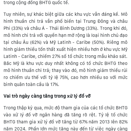
trong cộng đồng BHTG quốc tế.
Tuy nhiên, sự khác biệt giữa các khu vực vẫn đáng kể. Mô
hình thuần chi trả vẫn phổ biến tại Trung Đông và châu
Phi (33%) và châu Á - Thái Bình Dương (33%). Trong khi đó,
mô hình chi trả với quyền hạn mở rộng là loại hình chủ đạo
tại châu Âu (62%) và Mỹ Latinh - Caribe (50%). Riêng mô
hình giảm thiểu tổn thất xuất hiện nhiều hơn ở khu vực Mỹ
Latinh - Caribe, chiếm 27% số tổ chức trong mẫu khảo sát.
Bắc Mỹ là khu vực duy nhất không có tổ chức BHTG theo
mô hình thuần chi trả; thay vào đó, mô hình giảm thiểu rủi
ro chiếm ưu thế với tỷ lệ 75%, cao hơn nhiều so với mức
bình quân toàn cầu là 17%.
Vai trò ngày càng tăng trong xử lý đổ vỡ
Trong thập kỷ qua, mức độ tham gia của các tổ chức BHTG
vào xử lý đổ vỡ ngân hàng đã tăng rõ rệt. Tỷ lệ tổ chức
BHTG tham gia xử lý đổ vỡ tăng từ 67% năm 2013 lên 82%
năm 2024. Phần lớn mức tăng này đến từ việc ngày càng