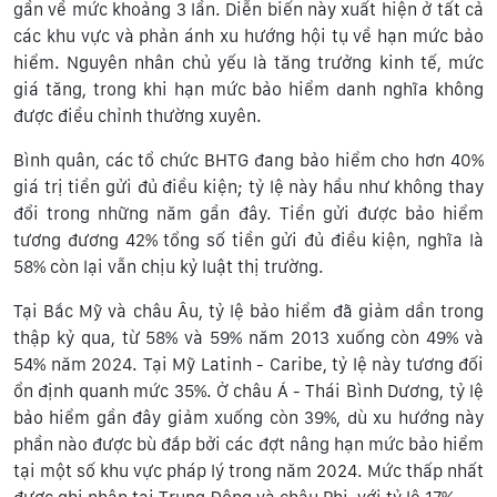
gần về mức khoảng 3 lần. Diễn biến này xuất hiện ở tất cả
các khu vực và phản ánh xu hướng hội tụ về hạn mức bảo
hiểm. Nguyên nhân chủ yếu là tăng trưởng kinh tế, mức
giá tăng, trong khi hạn mức bảo hiểm danh nghĩa không
được điều chỉnh thường xuyên.
Bình quân, các tổ chức BHTG đang bảo hiểm cho hơn 40%
giá trị tiền gửi đủ điều kiện; tỷ lệ này hầu như không thay
đổi trong những năm gần đây. Tiền gửi được bảo hiểm
tương đương 42% tổng số tiền gửi đủ điều kiện, nghĩa là
58% còn lại vẫn chịu kỷ luật thị trường.
Tại Bắc Mỹ và châu Âu, tỷ lệ bảo hiểm đã giảm dần trong
thập kỷ qua, từ 58% và 59% năm 2013 xuống còn 49% và
54% năm 2024. Tại Mỹ Latinh - Caribe, tỷ lệ này tương đối
ổn định quanh mức 35%. Ở châu Á - Thái Bình Dương, tỷ lệ
bảo hiểm gần đây giảm xuống còn 39%, dù xu hướng này
phần nào được bù đắp bởi các đợt nâng hạn mức bảo hiểm
tại một số khu vực pháp lý trong năm 2024. Mức thấp nhất