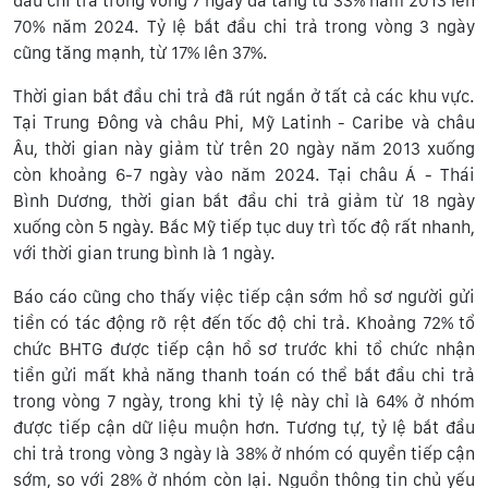
đầu chi trả trong vòng 7 ngày đã tăng từ 33% năm 2013 lên
70% năm 2024. Tỷ lệ bắt đầu chi trả trong vòng 3 ngày
cũng tăng mạnh, từ 17% lên 37%.
Thời gian bắt đầu chi trả đã rút ngắn ở tất cả các khu vực.
Tại Trung Đông và châu Phi, Mỹ Latinh - Caribe và châu
Âu, thời gian này giảm từ trên 20 ngày năm 2013 xuống
còn khoảng 6-7 ngày vào năm 2024. Tại châu Á - Thái
Bình Dương, thời gian bắt đầu chi trả giảm từ 18 ngày
xuống còn 5 ngày. Bắc Mỹ tiếp tục duy trì tốc độ rất nhanh,
với thời gian trung bình là 1 ngày.
Báo cáo cũng cho thấy việc tiếp cận sớm hồ sơ người gửi
tiền có tác động rõ rệt đến tốc độ chi trả. Khoảng 72% tổ
chức BHTG được tiếp cận hồ sơ trước khi tổ chức nhận
tiền gửi mất khả năng thanh toán có thể bắt đầu chi trả
trong vòng 7 ngày, trong khi tỷ lệ này chỉ là 64% ở nhóm
được tiếp cận dữ liệu muộn hơn. Tương tự, tỷ lệ bắt đầu
chi trả trong vòng 3 ngày là 38% ở nhóm có quyền tiếp cận
sớm, so với 28% ở nhóm còn lại. Nguồn thông tin chủ yếu