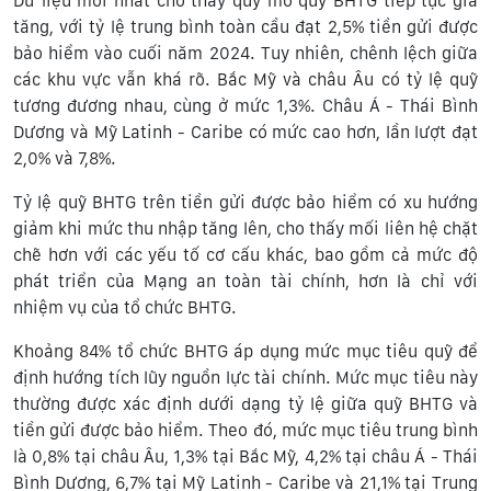
Dữ liệu mới nhất cho thấy quy mô quỹ BHTG tiếp tục gia
tăng, với tỷ lệ trung bình toàn cầu đạt 2,5% tiền gửi được
bảo hiểm vào cuối năm 2024. Tuy nhiên, chênh lệch giữa
các khu vực vẫn khá rõ. Bắc Mỹ và châu Âu có tỷ lệ quỹ
tương đương nhau, cùng ở mức 1,3%. Châu Á - Thái Bình
Dương và Mỹ Latinh - Caribe có mức cao hơn, lần lượt đạt
2,0% và 7,8%.
Tỷ lệ quỹ BHTG trên tiền gửi được bảo hiểm có xu hướng
giảm khi mức thu nhập tăng lên, cho thấy mối liên hệ chặt
chẽ hơn với các yếu tố cơ cấu khác, bao gồm cả mức độ
phát triển của Mạng an toàn tài chính, hơn là chỉ với
nhiệm vụ của tổ chức BHTG.
Khoảng 84% tổ chức BHTG áp dụng mức mục tiêu quỹ để
định hướng tích lũy nguồn lực tài chính. Mức mục tiêu này
thường được xác định dưới dạng tỷ lệ giữa quỹ BHTG và
tiền gửi được bảo hiểm. Theo đó, mức mục tiêu trung bình
là 0,8% tại châu Âu, 1,3% tại Bắc Mỹ, 4,2% tại châu Á - Thái
Bình Dương, 6,7% tại Mỹ Latinh - Caribe và 21,1% tại Trung