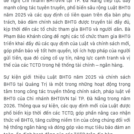
đề nghị Chi nhánh BHTGVN tại TP. Đà Nẵng tiếp tục đẩy
mạnh công tác tuyên truyền, phổ biến sâu rộng Luật BHTG
năm 2025 và các quy định có liên quan trên địa bàn phụ
trách, bảo đảm chính sách BHTG được truyền tải đầy đủ,
kịp thời đến các tổ chức tham gia BHTG và người dân. Bà
Phạm Bảo Khánh cũng đề nghị các tổ chức tham gia BHTG
triển khai đầy đủ các quy định của Luật và chính sách mới,
góp phần bảo vệ tốt hơn quyền, lợi ích hợp pháp của người
gửi tiền, qua đó củng cố uy tín, năng lực cạnh tranh và vị
thế của các TCTD trong hệ thống tài chính – ngân hàng.
Sự kiện giới thiệu Luật BHTG năm 2025 và chính sách
BHTG tại Quảng Trị là một trong những hoạt động trọng
tâm trong công tác truyền thông chính sách, pháp luật về
BHTG của Chi nhánh BHTGVN tại TP. Đà Nẵng trong năm
2026. Thông qua sự kiện, các quy định mới của Luật được
phổ biến kịp thời đến các TCTD, góp phần nâng cao nhận
thức về BHTG, tăng cường niềm tin của công chúng đối với
hệ thống ngân hàng và đóng góp vào mục tiêu bảo đảm an