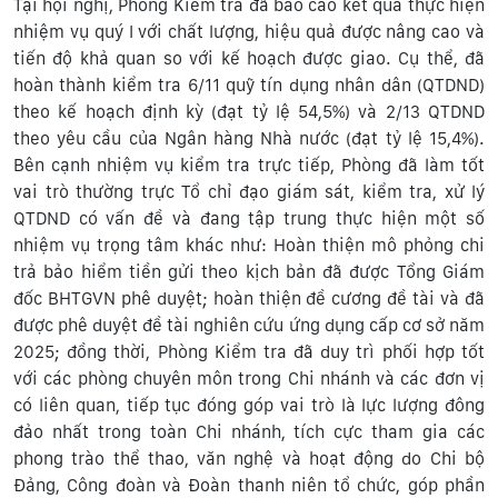
Tại hội nghị, Phòng Kiểm tra đã báo cáo kết quả thực hiện
nhiệm vụ quý I với chất lượng, hiệu quả được nâng cao và
tiến độ khả quan so với kế hoạch được giao. Cụ thể, đã
hoàn thành kiểm tra 6/11 quỹ tín dụng nhân dân (QTDND)
theo kế hoạch định kỳ (đạt tỷ lệ 54,5%) và 2/13 QTDND
theo yêu cầu của Ngân hàng Nhà nước (đạt tỷ lệ 15,4%).
Bên cạnh nhiệm vụ kiểm tra trực tiếp, Phòng đã làm tốt
vai trò thường trực Tổ chỉ đạo giám sát, kiểm tra, xử lý
QTDND có vấn đề và đang tập trung thực hiện một số
nhiệm vụ trọng tâm khác như: Hoàn thiện mô phỏng chi
trả bảo hiểm tiền gửi theo kịch bản đã được Tổng Giám
đốc BHTGVN phê duyệt; hoàn thiện đề cương đề tài và đã
được phê duyệt đề tài nghiên cứu ứng dụng cấp cơ sở năm
2025; đồng thời, Phòng Kiểm tra đã duy trì phối hợp tốt
với các phòng chuyên môn trong Chi nhánh và các đơn vị
có liên quan, tiếp tục đóng góp vai trò là lực lượng đông
đảo nhất trong toàn Chi nhánh, tích cực tham gia các
phong trào thể thao, văn nghệ và hoạt động do Chi bộ
Đảng, Công đoàn và Đoàn thanh niên tổ chức, góp phần