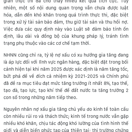
gian thực thi đã cho thấy nhiều kết quả tích cực. Tuy
nhiên, một số nội dung quan trọng vẫn chưa được luật
hóa, dẫn đến khó khăn trong quá trình thực thi, đặc biệt
trong xử lý tài sản bảo đảm, thu giữ tài sản và thu hồi nợ.
Việc đưa các quy định này vào Luật sẽ đảm bảo tính ổn
định, lâu dài và đồng bộ của khung pháp lý, tránh tình
trạng phụ thuộc vào các cơ chế tạm thời.
NHNN cũng chỉ ra, tỷ lệ nợ xấu có xu hướng gia tăng đang
là áp lực đối với lĩnh vực ngân hàng, đặc biệt đặt trong bối
cảnh hiện tại khi năm 2025 được xác định là năm tăng tốc,
bứt phá để về đích cả nhiệm kỳ 2021-2025 và Chính phủ
đã đề ra mục tiêu đạt mức tăng trưởng ít nhất 8%, tạo thế,
tạo đà, tạo lực, tạo khí thế để đất nước ta tăng trưởng 2
con số trong những năm tiếp theo.
Nguyên nhân nợ xấu gia tăng chủ yếu do kinh tế toàn cầu
còn nhiều rủi ro và thách thức; kinh tế trong nước vẫn gặp
nhiều khó khăn, chịu tác động khó lường của tình hình thế
giới và diễn biến phức tạp của thiên tai; thị trường chứng