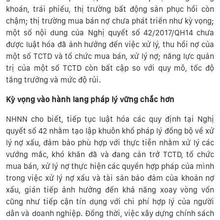
khoán, trái phiếu, thị trường bất động sản phục hồi còn
chậm; thị trường mua bán nợ chưa phát triển như kỳ vọng;
một số nội dung của Nghị quyết số 42/2017/QH14 chưa
được luật hóa đã ảnh hưởng đến việc xử lý, thu hồi nợ của
một số TCTD và tổ chức mua bán, xử lý nợ; năng lực quản
trị của một số TCTD còn bất cập so với quy mô, tốc độ
tăng trưởng và mức độ rủi.
Kỳ vọng vào hành lang pháp lý vững chắc hơn
NHNN cho biết, tiếp tục luật hóa các quy định tại Nghị
quyết số 42 nhằm tạo lập khuôn khổ pháp lý đồng bộ về xử
lý nợ xấu, đảm bảo phù hợp với thực tiễn nhằm xử lý các
vướng mắc, khó khăn đã và đang cản trở TCTD, tổ chức
mua bán, xử lý nợ thực hiện các quyền hợp pháp của mình
trong việc xử lý nợ xấu và tài sản bảo đảm của khoản nợ
xấu, gián tiếp ảnh hưởng đến khả năng xoay vòng vốn
cũng như tiếp cận tín dụng với chi phí hợp lý của người
dân và doanh nghiệp. Đồng thời, việc xây dựng chính sách