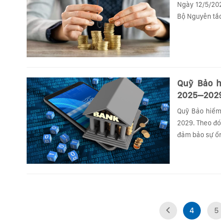
Ngày 12/5/2025
Bộ Nguyên tắc
Quỹ Bảo h
2025–202
Quỹ Bảo hiểm 
2029. Theo đó
đảm bảo sự ổn
4
5