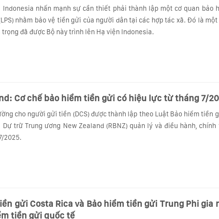
 Indonesia nhấn mạnh sự cần thiết phải thành lập một cơ quan bảo h
(LPS) nhằm bảo vệ tiền gửi của người dân tại các hợp tác xã. Đó là mộ
 trọng đã được Bộ này trình lên Hạ viện Indonesia.
d: Cơ chế bảo hiểm tiền gửi có hiệu lực từ tháng 7/2
ường cho người gửi tiền (DCS) được thành lập theo Luật Bảo hiểm tiền
Dự trữ Trung ương New Zealand (RBNZ) quản lý và điều hành, chính 
7/2025.
n gửi Costa Rica và Bảo hiểm tiền gửi Trung Phi gia nhập Hiệp
ểm tiền gửi quốc tế