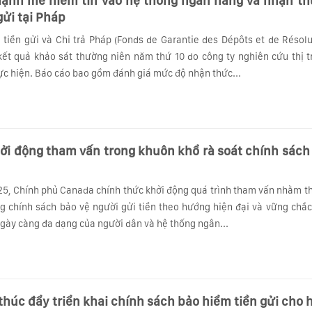
 mẽ niềm tin vào hệ thống ngân hàng và nhận thức về bảo
gửi tại Pháp
tiền gửi và Chi trả Pháp (Fonds de Garantie des Dépôts et de Résolu
ết quả khảo sát thường niên năm thứ 10 do công ty nghiên cứu thị t
hực hiện. Báo cáo bao gồm đánh giá mức độ nhận thức...
 động tham vấn trong khuôn khổ rà soát chính sách bảo hiể
5, Chính phủ Canada chính thức khởi động quá trình tham vấn nhằm t
g chính sách bảo vệ người gửi tiền theo hướng hiện đại và vững chắc
gày càng đa dạng của người dân và hệ thống ngân...
thúc đẩy triển khai chính sách bảo hiểm tiền gửi cho 