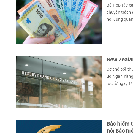
Bộ Hợp tác xã
chuyên trách 
nội dung quan
New Zealan
Cơ chế bồi th
do Ngân hàng 
lực từ ngày 1/
Bảo hiểm tiề
hội Bảo hi