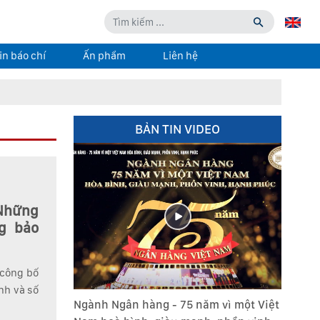
in báo chí
Ấn phẩm
Liên hệ
BẢN TIN VIDEO
 Những
ng bảo
 công bố
nh và số
Ngành Ngân hàng - 75 năm vì một Việt