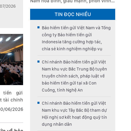
Nam hoà bình, giàu mạnh, phồn vinh,
/07/2026
hạnh phúc
TIN ĐỌC NHIỀU
Bảo hiểm tiền gửi Việt Nam và Tổng
công ty Bảo hiểm tiền gửi
Indonesia tăng cường hợp tác,
chia sẻ kinh nghiệm nghiệp vụ
Chi nhánh Bảo hiểm tiền gửi Việt
Nam khu vực Bắc Trung Bộ tuyên
truyền chính sách, pháp luật về
bảo hiểm tiền gửi tại xã Con
Cuông, tỉnh Nghệ An
 tiền gửi
t tài chính
Chi nhánh Bảo hiểm tiền gửi Việt
Lễ hội tài
10/06/2026
Nam khu vực Tây Bắc Bộ tham dự
Hội nghị sơ kết hoạt động quỹ tín
dụng nhân dân