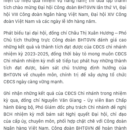
hiện có hiệu quả nhiệm vụ hàng năm; thi đua lập thành
tích chào mừng Đại hội Công đoàn BHTGVN lần thứ VI, Đại
hội VIII Công đoàn Ngân hàng Việt Nam, Đại hội XIV Công
đoàn Việt Nam và các ngày lễ lớn hàng năm.
Phát biểu tại đại hội, đồng chí Châu Thị Xuân Hương – Phó
Chủ tịch thường trực Công đoàn BHTGVN đánh giá cao
những kết quả và thành tích đạt được của CĐCS chi nhánh
nhiệm kỳ 2023-2025, đồng thời bày tỏ mong muôn CĐCS
Chi nhánh nhiệm kỳ mới sẽ tiếp tục phát huy những thành
tích đạt được, bám sát chủ trương định hướng của
BHTGVN về chuyên môn, chính trị để xây dựng tổ chức
CĐCS ngày càng vững mạnh.
Ghi nhận những kết quả của CĐCS Chi nhánh trong nhiệm
kỳ qua, đồng chí Nguyễn Văn Giang - Ủy viên Ban Chấp
hành Đảng bộ, Phó Giám đốc phụ trách Chi nhánh đề nghị
BCH nhiệm kỳ mới bám sát Nghị quyết Đại hội, chỉ đạo
của cấp ủy, chuyên môn, phối hợp chặt chẽ với Công đoàn
Ngân hàng Việt Nam, Công đoàn BHTGVN để hoàn thành