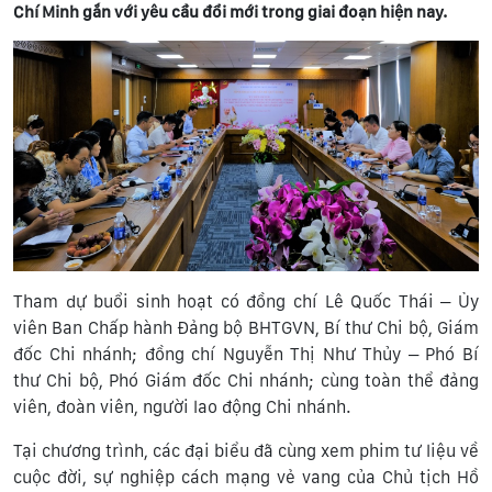
Chí Minh gắn với yêu cầu đổi mới trong giai đoạn hiện nay.
Tham dự buổi sinh hoạt có đồng chí Lê Quốc Thái – Ủy
viên Ban Chấp hành Đảng bộ BHTGVN, Bí thư Chi bộ, Giám
đốc Chi nhánh; đồng chí Nguyễn Thị Như Thủy – Phó Bí
thư Chi bộ, Phó Giám đốc Chi nhánh; cùng toàn thể đảng
viên, đoàn viên, người lao động Chi nhánh.
Tại chương trình, các đại biểu đã cùng xem phim tư liệu về
cuộc đời, sự nghiệp cách mạng vẻ vang của Chủ tịch Hồ