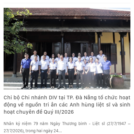
Chi bộ Chi nhánh DIV tại TP. Đà Nẵng tổ chức hoạt
động về nguồn tri ân các Anh hùng liệt sĩ và sinh
hoạt chuyên đề Quý III/2026
Nhân kỷ niệm 79 năm Ngày Thương binh - Liệt sĩ (27/7/1947 –
27/7/2026), trong hai ngày 24...