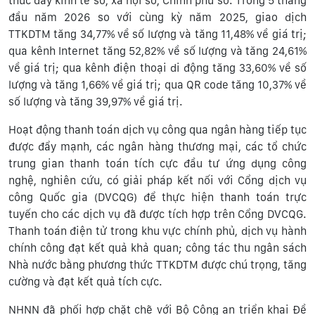
thúc đẩy kinh tế số, xã hội số, Chính phủ số. Trong 5 tháng
đầu năm 2026 so với cùng kỳ năm 2025, giao dịch
TTKDTM tăng 34,77% về số lượng và tăng 11,48% về giá trị;
qua kênh Internet tăng 52,82% về số lượng và tăng 24,61%
về giá trị; qua kênh điện thoại di động tăng 33,60% về số
lượng và tăng 1,66% về giá trị; qua QR code tăng 10,37% về
số lượng và tăng 39,97% về giá trị.
Hoạt động thanh toán dịch vụ công qua ngân hàng tiếp tục
được đẩy mạnh, các ngân hàng thương mại, các tổ chức
trung gian thanh toán tích cực đầu tư ứng dụng công
nghệ, nghiên cứu, có giải pháp kết nối với Cổng dịch vụ
công Quốc gia (DVCQG) để thực hiện thanh toán trực
tuyến cho các dịch vụ đã được tích hợp trên Cổng DVCQG.
Thanh toán điện tử trong khu vực chính phủ, dịch vụ hành
chính công đạt kết quả khả quan; công tác thu ngân sách
Nhà nước bằng phương thức TTKDTM được chú trọng, tăng
cường và đạt kết quả tích cực.
NHNN đã phối hợp chặt chẽ với Bộ Công an triển khai Đề