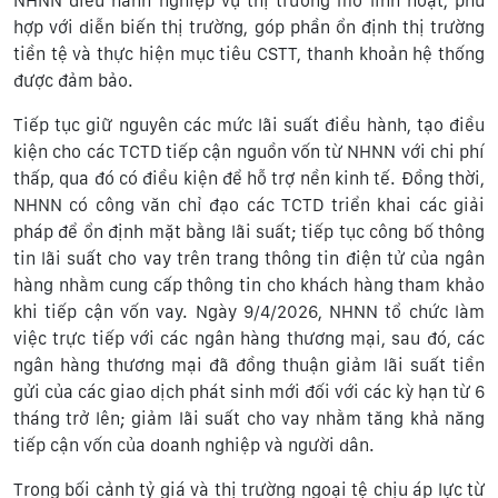
NHNN điều hành nghiệp vụ thị trường mở linh hoạt, phù
hợp với diễn biến thị trường, góp phần ổn định thị trường
tiền tệ và thực hiện mục tiêu CSTT, thanh khoản hệ thống
được đảm bảo.
Tiếp tục giữ nguyên các mức lãi suất điều hành, tạo điều
kiện cho các TCTD tiếp cận nguồn vốn từ NHNN với chi phí
thấp, qua đó có điều kiện để hỗ trợ nền kinh tế. Đồng thời,
NHNN có công văn chỉ đạo các TCTD triển khai các giải
pháp để ổn định mặt bằng lãi suất; tiếp tục công bố thông
tin lãi suất cho vay trên trang thông tin điện tử của ngân
hàng nhằm cung cấp thông tin cho khách hàng tham khảo
khi tiếp cận vốn vay. Ngày 9/4/2026, NHNN tổ chức làm
việc trực tiếp với các ngân hàng thương mại, sau đó, các
ngân hàng thương mại đã đồng thuận giảm lãi suất tiền
gửi của các giao dịch phát sinh mới đối với các kỳ hạn từ 6
tháng trở lên; giảm lãi suất cho vay nhằm tăng khả năng
tiếp cận vốn của doanh nghiệp và người dân.
Trong bối cảnh tỷ giá và thị trường ngoại tệ chịu áp lực từ