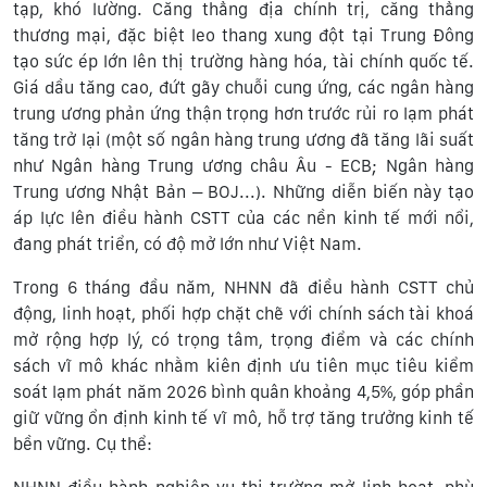
tạp, khó lường. Căng thẳng địa chính trị, căng thẳng
thương mại, đặc biệt leo thang xung đột tại Trung Đông
tạo sức ép lớn lên thị trường hàng hóa, tài chính quốc tế.
Giá dầu tăng cao, đứt gãy chuỗi cung ứng, các ngân hàng
trung ương phản ứng thận trọng hơn trước rủi ro lạm phát
tăng trở lại (một số ngân hàng trung ương đã tăng lãi suất
như Ngân hàng Trung ương châu Âu - ECB; Ngân hàng
Trung ương Nhật Bản – BOJ...). Những diễn biến này tạo
áp lực lên điều hành CSTT của các nền kinh tế mới nổi,
đang phát triển, có độ mở lớn như Việt Nam.
Trong 6 tháng đầu năm, NHNN đã điều hành CSTT chủ
động, linh hoạt, phối hợp chặt chẽ với chính sách tài khoá
mở rộng hợp lý, có trọng tâm, trọng điểm và các chính
sách vĩ mô khác nhằm kiên định ưu tiên mục tiêu kiểm
soát lạm phát năm 2026 bình quân khoảng 4,5%, góp phần
giữ vững ổn định kinh tế vĩ mô, hỗ trợ tăng trưởng kinh tế
bền vững. Cụ thể: