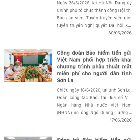
Ngày 26/6/2026, tại Hà Nội, Đảng ủy
Chính phủ tổ chức thành công Hội thi
Báo cáo viên, Tuyên truyền viên giỏi
tuyên truyền Nghị quyết Đại hội XIV
của Đảng và nghị quyết đại hội đảng
30/06/2026
bộ các cấp nhiệm kỳ 2025-2030. Với
chủ đề "Sắt son niềm tin - Vững...
Công đoàn Bảo hiểm tiền gửi
Việt Nam phối hợp triển khai
chương trình phẫu thuật mắt
miễn phí cho người dân tỉnh
Sơn La
Chiều ngày 16/6/2026, tại tỉnh Sơn La,
Đoàn công tác Khối thi đua số V -
Ngân hàng Nhà nước Việt Nam
(NHNN) do ông Ngô Quang Lương -
Thành viên Hội đồng quản trị, Chủ tịch
17/06/2026
Công đoàn Bảo hiểm tiền gửi Việt
Nam (BHTGVN), Khối trưởng Khối thi
Đảng bộ Bảo hiểm tiền gửi