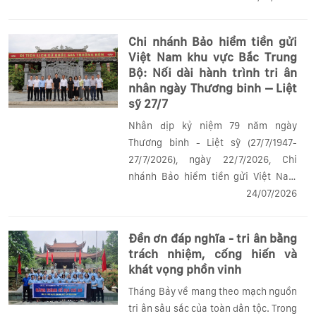
hoạt động về nguồn tại tỉnh Quảng
Ngãi kết hợp sinh hoạt chuyên đề...
Chi nhánh Bảo hiểm tiền gửi
Việt Nam khu vực Bắc Trung
Bộ: Nối dài hành trình tri ân
nhân ngày Thương binh – Liệt
sỹ 27/7
Nhân dịp kỷ niệm 79 năm ngày
Thương binh - Liệt sỹ (27/7/1947-
27/7/2026), ngày 22/7/2026, Chi
nhánh Bảo hiểm tiền gửi Việt Nam
(DIV) khu vực Bắc Trung Bộ đã tổ chức
24/07/2026
chuỗi hoạt động ý nghĩa “nối dài hành
trình tri ân” dâng hương, dâng hoa tại
Đền ơn đáp nghĩa - tri ân bằng
Khu Di...
trách nhiệm, cống hiến và
khát vọng phồn vinh
Tháng Bảy về mang theo mạch nguồn
tri ân sâu sắc của toàn dân tộc. Trong