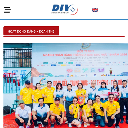
HOẠT ĐỘNG ĐẢNG - ĐOÀN THỂ