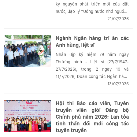
kỷ nguyên phát triển mới của đất
nước, đạo lý “Uống nước nhớ nguồn”
tiếp tục được phát huy bằng tinh thần
21/07/2026
trách nhiệm, tận tụy và khát vọng
cống hiến của mỗi cán bộ, đảng viên.
Ngành Ngân hàng tri ân các
Anh hùng, liệt sĩ
Nhân dịp kỷ niệm 79 năm ngày
Thương binh - Liệt sĩ (27/7/1947-
27/7/2026), trong 2 ngày 10 và
11/7/2026, Đoàn công tác Ngân hàng
Nhà nước Việt Nam (NHNN) do đồng
13/07/2026
chí Phạm Đức Ấn - Ủy viên Ban chấp
hành Trung ương Đảng, Bí thư Đảng
Hội thi Báo cáo viên, Tuyên
ủy, Thống đốc NHNN...
truyền viên giỏi Đảng bộ
Chính phủ năm 2026: Lan tỏa
tinh thần đổi mới công tác
tuyên truyền