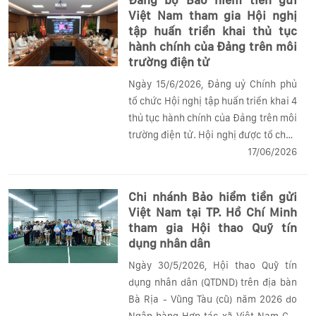
đua số V...
Việt Nam tham gia Hội nghị
tập huấn triển khai thủ tục
hành chính của Đảng trên môi
trường điện tử
Ngày 15/6/2026, Đảng uỷ Chính phủ
tổ chức Hội nghị tập huấn triển khai 4
thủ tục hành chính của Đảng trên môi
trường điện tử. Hội nghị được tổ chức
theo hình thức trực tiếp tại điểm cầu
17/06/2026
Đảng ủy Chính phủ và kết nối trực
tuyến đến 317 điểm cầu với sự...
Chi nhánh Bảo hiểm tiền gửi
Việt Nam tại TP. Hồ Chí Minh
tham gia Hội thao Quỹ tín
dụng nhân dân
Ngày 30/5/2026, Hội thao Quỹ tín
dụng nhân dân (QTDND) trên địa bàn
Bà Rịa - Vũng Tàu (cũ) năm 2026 do
Ngân hàng Hợp tác xã Việt Nam Chi