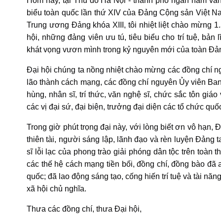
Hôm nay, tại Thủ đô Hà Nội - thành phố ngàn năm văn h
biểu toàn quốc lần thứ XIV của Đảng Cộng sản Việt N
Trung ương Đảng khóa XIII, tôi nhiệt liệt chào mừng 1
hội, những đảng viên ưu tú, tiêu biểu cho trí tuệ, bản
khát vọng vươn mình trong kỷ nguyên mới của toàn Đản
Đại hội chúng ta nồng nhiệt chào mừng các đồng chí n
lão thành cách mạng, các đồng chí nguyên Ủy viên Ba
hùng, nhân sĩ, trí thức, văn nghệ sĩ, chức sắc tôn giáo
các vị đại sứ, đại biện, trưởng đại diện các tổ chức qu
Trong giờ phút trọng đại này, với lòng biết ơn vô hạn, 
thiên tài, người sáng lập, lãnh đạo và rèn luyện Đảng 
sĩ lỗi lạc của phong trào giải phóng dân tộc trên toàn 
các thế hệ cách mạng tiền bối, đồng chí, đồng bào đã a
quốc; đã lao động sáng tạo, cống hiến trí tuệ và tài n
xã hội chủ nghĩa.
Thưa các đồng chí, thưa Đại hội,