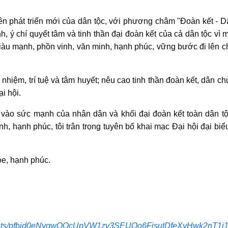
ên phát triển mới của dân tộc, với phương châm "Đoàn kết - D
nh, ý chí quyết tâm và tinh thần đại đoàn kết của cả dân tộc vì 
iàu mạnh, phồn vinh, văn minh, hạnh phúc, vững bước đi lên c
nhiệm, trí tuệ và tâm huyết; nêu cao tinh thần đoàn kết, dân ch
i hội.
, vào sức mạnh của nhân dân và khối đại đoàn kết toàn dân tộ
h, hạnh phúc, tôi trân trọng tuyên bố khai mạc Đại hội đại biể
ỏe, hạnh phúc.
posts/pfbid0eNygwQQcUpVW1zv3SEUQo6FjsutDfeXyHwk2nT1j