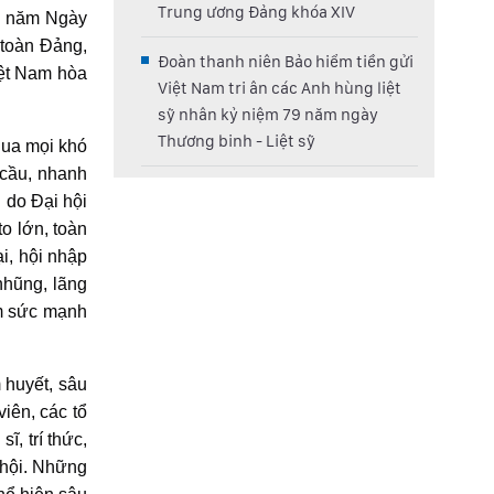
Trung ương Đảng khóa XIV
00 năm Ngày
 toàn Đảng,
Đoàn thanh niên Bảo hiểm tiền gửi
iệt Nam hòa
Việt Nam tri ân các Anh hùng liệt
sỹ nhân kỷ niệm 79 năm ngày
Thương binh - Liệt sỹ
qua mọi khó
 cầu, nhanh
ụ do Đại hội
o lớn, toàn
ại, hội nhập
nhũng, lãng
êm sức mạnh
 huyết, sâu
iên, các tổ
ĩ, trí thức,
 hội. Những