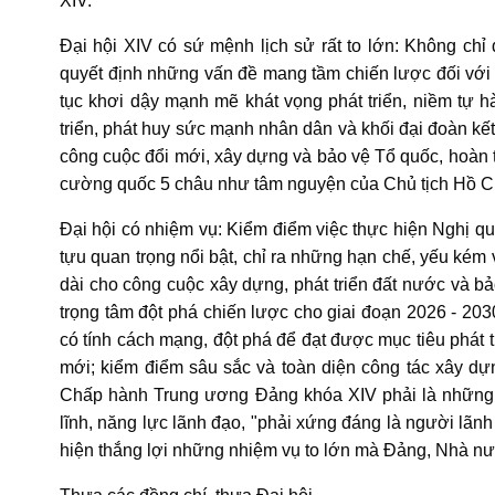
XIV.
Đại hội XIV có sứ mệnh lịch sử rất to lớn: Không ch
quyết định những vấn đề mang tầm chiến lược đối với t
tục khơi dậy mạnh mẽ khát vọng phát triển, niềm tự h
triển, phát huy sức mạnh nhân dân và khối đại đoàn kế
công cuộc đổi mới, xây dựng và bảo vệ Tổ quốc, hoàn t
cường quốc 5 châu như tâm nguyện của Chủ tịch Hồ Chí
Đại hội có nhiệm vụ: Kiểm điểm việc thực hiện Nghị qu
tựu quan trọng nổi bật, chỉ ra những hạn chế, yếu kém và
dài cho công cuộc xây dựng, phát triển đất nước và b
trọng tâm đột phá chiến lược cho giai đoạn 2026 - 20
có tính cách mạng, đột phá để đạt được mục tiêu phát 
mới; kiểm điểm sâu sắc và toàn diện công tác xây dự
Chấp hành Trung ương Đảng khóa XIV phải là những đồ
lĩnh, năng lực lãnh đạo, "phải xứng đáng là người lãnh
hiện thắng lợi những nhiệm vụ to lớn mà Đảng, Nhà nư