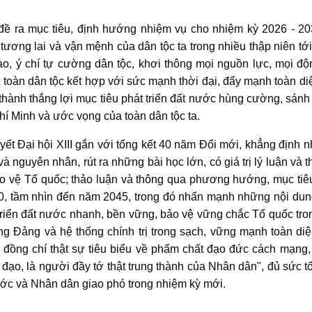
ỉ đề ra mục tiêu, định hướng nhiệm vụ cho nhiệm kỳ 2026 - 2
ương lai và vận mệnh của dân tộc ta trong nhiều thập niên tới
ào, ý chí tự cường dân tộc, khơi thông mọi nguồn lực, mọi độ
t toàn dân tộc kết hợp với sức mạnh thời đại, đẩy mạnh toàn di
hành thắng lợi mục tiêu phát triển đất nước hùng cường, sánh 
 Minh và ước vọng của toàn dân tộc ta.
yết Đại hội XIII gắn với tổng kết 40 năm Đổi mới, khẳng định 
 nguyên nhân, rút ra những bài học lớn, có giá trị lý luận và t
ảo vệ Tổ quốc; thảo luận và thông qua phương hướng, mục tiê
30, tầm nhìn đến năm 2045, trong đó nhấn mạnh những nội dun
triển đất nước nhanh, bền vững, bảo vệ vững chắc Tổ quốc tro
ng Đảng và hệ thống chính trị trong sạch, vững mạnh toàn di
ng chí thật sự tiêu biểu về phẩm chất đạo đức cách mạng, t
 đạo, là người đầy tớ thật trung thành của Nhân dân", đủ sức t
ớc và Nhân dân giao phó trong nhiệm kỳ mới.