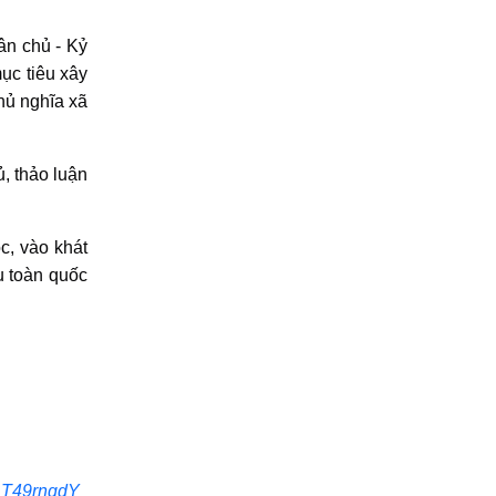
ân chủ - Kỷ
mục tiêu xây
hủ nghĩa xã
ủ, thảo luận
c, vào khát
u toàn quốc
1T49rnqdY