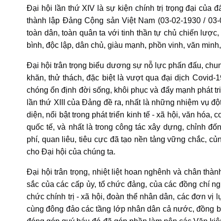
Đại hội lần thứ XIV là sự kiện chính trị trọng đại củ
thành lập Đảng Cộng sản Việt Nam (03-02-1930 / 03-0
toàn dân, toàn quân ta với tinh thần tự chủ chiến lượ
bình, độc lập, dân chủ, giàu mạnh, phồn vinh, văn minh
Đại hội trân trọng biểu dương sự nỗ lực phấn đấu, chu
khăn, thử thách, đặc biệt là vượt qua đại dịch Covid-1
chóng ổn định đời sống, khôi phục và đẩy mạnh phát triể
lần thứ XIII của Đảng đề ra, nhất là những nhiệm vụ đ
diện, nổi bật trong phát triển kinh tế - xã hội, văn hó
quốc tế, và nhất là trong công tác xây dựng, chỉnh đ
phí, quan liêu, tiêu cực đã tạo nền tảng vững chắc, c
cho Đại hội của chúng ta.
Đại hội trân trọng, nhiệt liệt hoan nghênh và chân th
sắc của các cấp ủy, tổ chức đảng, của các đồng chí n
chức chính trị - xã hội, đoàn thể nhân dân, các đơn vị l
cùng đông đảo các tầng lớp nhân dân cả nước, đồng bà