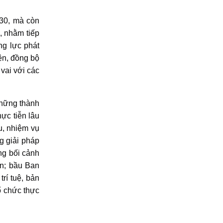
030, mà còn
, nhằm tiếp
ng lực phát
ện, đồng bộ
vai với các
những thành
hực tiễn lâu
u, nhiệm vụ
g giải pháp
ng bối cảnh
ện; bầu Ban
rí tuệ, bản
ổ chức thực