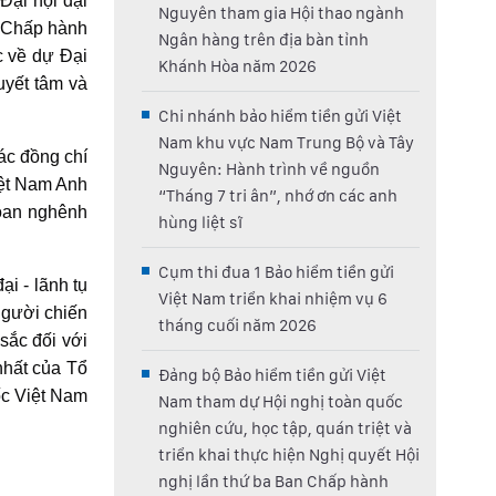
Đại hội đại
Nguyên tham gia Hội thao ngành
n Chấp hành
Ngân hàng trên địa bàn tỉnh
c về dự Đại
Khánh Hòa năm 2026
uyết tâm và
Chi nhánh bảo hiểm tiền gửi Việt
Nam khu vực Nam Trung Bộ và Tây
ác đồng chí
Nguyên: Hành trình về nguồn
iệt Nam Anh
“Tháng 7 tri ân”, nhớ ơn các anh
 hoan nghênh
hùng liệt sĩ
Cụm thi đua 1 Bảo hiểm tiền gửi
ại - lãnh tụ
Việt Nam triển khai nhiệm vụ 6
người chiến
tháng cuối năm 2026
 sắc đối với
nhất của Tổ
Đảng bộ Bảo hiểm tiền gửi Việt
ốc Việt Nam
Nam tham dự Hội nghị toàn quốc
nghiên cứu, học tập, quán triệt và
triển khai thực hiện Nghị quyết Hội
nghị lần thứ ba Ban Chấp hành