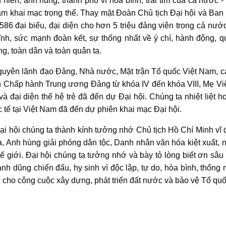
iến, anh hùng, thành phố vì hòa bình, trái tim của cả nước - 
am khai mạc trọng thể. Thay mặt Đoàn Chủ tịch Đại hội và Ba
.586 đại biểu, đại diện cho hơn 5 triệu đảng viên trong cả nướ
 lĩnh, sức mạnh đoàn kết, sự thống nhất về ý chí, hành động, q
g, toàn dân và toàn quân ta.
guyên lãnh đạo Đảng, Nhà nước, Mặt trận Tổ quốc Việt Nam, c
n Chấp hành Trung ương Đảng từ khóa IV đến khóa VIII, Mẹ V
 và đại diện thế hệ trẻ đã đến dự Đại hội. Chúng ta nhiệt liệt
ốc tế tại Việt Nam đã đến dự phiên khai mạc Đại hội.
Đại hội chúng ta thành kính tưởng nhớ Chủ tịch Hồ Chí Minh vĩ đ
ta, Anh hùng giải phóng dân tộc, Danh nhân văn hóa kiệt xuất, 
thế giới. Đại hội chúng ta tưởng nhớ và bày tỏ lòng biết ơn sâu
nh dũng chiến đấu, hy sinh vì độc lập, tự do, hòa bình, thống 
ăng cho công cuộc xây dựng, phát triển đất nước và bảo vệ Tổ qu