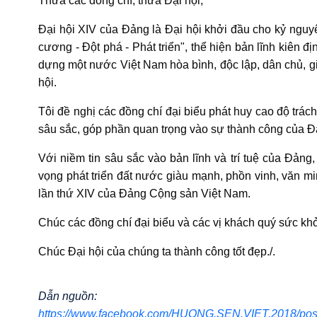
Thưa các đồng chí, thưa Đại hội,
Đại hội XIV của Đảng là Đại hội khởi đầu cho kỷ nguy
cương - Đột phá - Phát triển", thể hiện bản lĩnh kiên đị
dựng một nước Việt Nam hòa bình, độc lập, dân chủ, g
hội.
Tôi đề nghị các đồng chí đại biểu phát huy cao độ trách 
sâu sắc, góp phần quan trọng vào sự thành công của Đạ
Với niềm tin sâu sắc vào bản lĩnh và trí tuệ của Đảng
vọng phát triển đất nước giàu mạnh, phồn vinh, văn min
lần thứ XIV của Đảng Cộng sản Việt Nam.
Chúc các đồng chí đại biểu và các vị khách quý sức kh
Chúc Đại hội của chúng ta thành công tốt đẹp./.
Dẫn nguồn:
https://www.facebook.com/HUONG.SEN.VIET.2018/