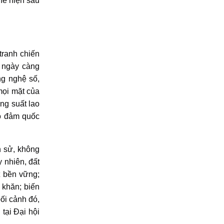
thể hiện sâu
tranh chiến
h ngày càng
ng nghệ số,
mọi mặt của
ăng suất lao
ảo đảm quốc
h sử, không
 nhiên, đất
t bền vững;
 khăn; biến
ối cảnh đó,
tại Đại hội