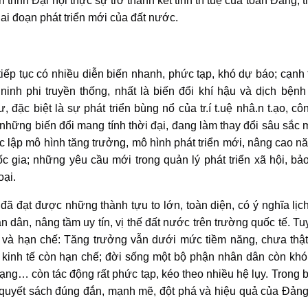
ình Đại hội thực sự trở thành kết tinh trí tuệ của toàn Đảng, 
iai đoạn phát triển mới của đất nước.
 tiếp tục có nhiều diễn biến nhanh, phức tạp, khó dự báo; cạnh 
ninh phi truyền thống, nhất là biến đổi khí hậu và dịch bện
đặc biệt là sự phát triển bùng nổ của tr.í t.uệ nhâ.n t.ạo, cô
hững biến đổi mang tính thời đại, đang làm thay đổi sâu sắc 
ác lập mô hình tăng trưởng, mô hình phát triển mới, nâng cao n
c gia; những yêu cầu mới trong quản lý phát triển xã hội, b
oại.
ã đạt được những thành tựu to lớn, toàn diện, có ý nghĩa lịc
dân, nâng tầm uy tín, vị thế đất nước trên trường quốc tế. Tuy
c và hạn chế: Tăng trưởng vẫn dưới mức tiềm năng, chưa thậ
 kinh tế còn hạn chế; đời sống một bộ phận nhân dân còn khó
mạng… còn tác động rất phức tạp, kéo theo nhiều hệ lụy. Trong b
uyết sách đúng đắn, mạnh mẽ, đột phá và hiệu quả của Đảng 