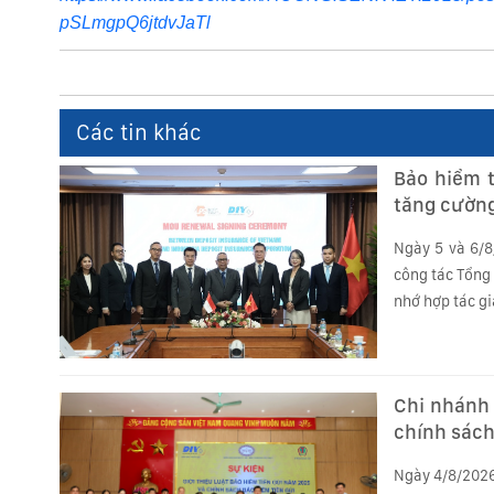
pSLmgpQ6jtdvJaTl
Các tin khác
Bảo hiểm t
tăng cường
Ngày 5 và 6/8
công tác Tổng 
nhớ hợp tác gi
Chi nhánh 
chính sách
Ngày 4/8/2026,