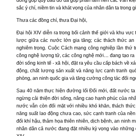
đóng góp quý báu đó đã góp phần làm nên các Văn kiện tr
sắc ý chí, niềm tin và khát vọng của nhân dân ta trong g
Thưa các đồng chí, thưa Đại hội,
Đại hội XIV diễn ra trong bối cảnh thế giới và khu vực
lược giữa các nước lớn gia tăng; các thách thức an 
nghiêm trọng. Cuộc Cách mạng công nghiệp lần thứ tư, 
công nghệ lượng tử, các công nghệ mới… đang tạo ra n
đời sống kinh tế - xã hội, đặt ra yêu cầu cấp bách về x
động, chất lượng sản xuất và năng lực cạnh tranh quố
phòng, an ninh quốc gia và tăng cường công tác đối ng
Sau 40 năm thực hiện đường lối Đổi mới, đất nước ta đ
ngừng cải thiện đời sống, nâng cao hạnh phúc của nhân 
nước vẫn còn đối mặt với nhiều khó khăn, thách thứ
năng suất lao động chưa cao, sức cạnh tranh của nền
đổi khí hậu, thảm họa thiên nhiên, dịch bệnh, an ninh 
nhân dân cả nước đang đặt nhiều kỳ vọng vào những q