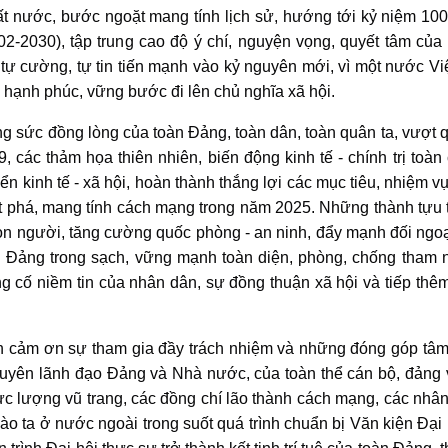
a đất nước, bước ngoặt mang tính lịch sử, hướng tới kỷ niệm 1
2-2030), tập trung cao độ ý chí, nguyện vọng, quyết tâm của
c, tự cường, tự tin tiến mạnh vào kỷ nguyên mới, vì một nước V
, hạnh phúc, vững bước đi lên chủ nghĩa xã hội.
ng sức đồng lòng của toàn Đảng, toàn dân, toàn quân ta, vượt 
9, các thảm họa thiên nhiên, biến động kinh tế - chính trị toàn
n kinh tế - xã hội, hoàn thành thắng lợi các mục tiêu, nhiệm v
ột phá, mang tính cách mạng trong năm 2025. Những thành tựu t
a, con người, tăng cường quốc phòng - an ninh, đẩy mạnh đối ngo
ốn Đảng trong sạch, vững mạnh toàn diện, phòng, chống tham 
ủng cố niềm tin của nhân dân, sự đồng thuận xã hội và tiếp th
ành cảm ơn sự tham gia đầy trách nhiệm và những đóng góp tâm
guyên lãnh đạo Đảng và Nhà nước, của toàn thể cán bộ, đảng v
ực lượng vũ trang, các đồng chí lão thành cách mạng, các nhân s
o ta ở nước ngoài trong suốt quá trình chuẩn bị Văn kiện Đại