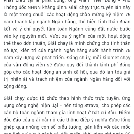
Phát biểu tại lễ phát động, ông Phạm Tiến Dũng - Phó
Thống đốc NHNN khẳng định: Giải chạy trực tuyến lần này
là một trong chuỗi các hoạt động chào mừng kỷ niệm 75
năm thành lập ngành Ngân hàng, thể hiện tinh thần đoàn
kết và ý chí quyết tâm toàn Ngành cùng đất nước bước
vào kỷ nguyên mới. Vượt xa ý nghĩa của một hoạt động
thể thao đơn thuần, Giải chạy là minh chứng cho tinh thần
nỗ lực, kiên trì của ngành Ngân hàng suốt hành trình 75
năm xây dựng và phát triển. Đáng chú ý, mỗi kilomet chạy
của vận động viên sẽ được quy đổi thành kinh phí đóng
góp cho các hoạt động an sinh xã hội, qua đó lan tỏa giá
trị nhân ái và trách nhiệm của ngành Ngân hàng đối với
cộng đồng.
Giải chạy được tổ chức theo hình thức trực tuyến, ứng
dụng công nghệ hiện đại - nền tảng Strava, cho phép các
cán bộ toàn ngành tham gia linh hoạt ở bất cứ đâu. Điểm
độc đáo của giải nằm ở các thông điệp ý nghĩa được lồng
ghép qua những con số biểu tượng, gắn liền với các mốc