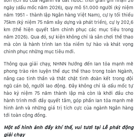
son lịch sử của Ngành và đất nước: thời gian ghi nhận 26
ngày (dấu mốc năm 2026), quy mô 51.000 người (kỷ niệm
năm 1951 - thành lập Ngân hàng Việt Nam), cự ly tối thiểu
75km (kỷ niệm 75 năm xây dựng và phát triển), cự ly 202,6
km (thể hiện quyết tâm chinh phục các mục tiêu trong
năm 2026). Qua đó, sự kiện không chỉ là sân chơi thể thao
mà còn là hành trình lan tỏa niềm tự hào và khát vọng
chinh phục những mục tiêu mới.
Thông qua giải chạy, NHNN hướng đến lan tỏa mạnh mẽ
phong trào rèn luyện thể dục thể thao trong toàn Ngành,
nâng cao tinh thần và thắt chặt tình đoàn kết trong đội
ngũ cán bộ, người lao động. Đây không chỉ là dấu mốc tự
hào kỷ niệm 75 năm thành lập mà còn là khởi đầu cho
hành trình mới đầy quyết tâm, góp phần lan tỏa mạnh mẽ
hình ảnh và những giá trị tích cực của ngành Ngân hàng
tới toàn cộng đồng.
Một số hình ảnh đầy khí thế, vui tươi tại Lễ phát động
giải chạy