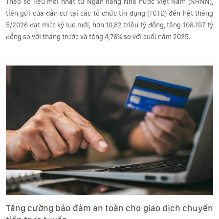
Theo số liệu mới nhất từ Ngân hàng Nhà nước Việt Nam (NHNN),
tiền gửi của dân cư tại các tổ chức tín dụng (TCTD) đến hết tháng
5/2026 đạt mức kỷ lục mới, hơn 10,82 triệu tỷ đồng, tăng 108.197 tỷ
đồng so với tháng trước và tăng 4,76% so với cuối năm 2025.
Tăng cường bảo đảm an toàn cho giao dịch chuyển