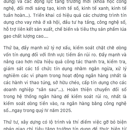
dùng) và các động lực tăng trưởng mới (khoa học công
nghệ, đổi mới sáng tạo, kinh tế số, kinh tế xanh, kinh tế
tuần hoàn…). Triển khai có hiệu quả các chương trình tín
dụng cho vay nhà ở xã hội, đầu tư hạ tầng, công nghệ số,
hỗ trợ liên kết sản xuất, chế biến và tiêu thụ sản phẩm lúa
gạo chất lượng cao….
Thứ ba, đẩy mạnh xử lý nợ xấu, kiểm soát chặt chẽ dòng
vốn tín dụng đối với lĩnh vực tiềm ẩn rủi ro. Đẩy mạnh và
nâng cao hơn nữa hiệu quả công tác thanh tra, kiểm tra,
giám sát các tổ chức tín dụng nhằm ngăn ngừa, xử lý
nghiêm các vi phạm trong hoạt động ngân hàng (nhất là
các hành vi thao túng, sở hữu chéo, cấp tín dụng cho các
doanh nghiệp "sân sau"…). Hoàn thiện chuyển đổi số
trong hệ thống ngân hàng để kiểm soát rủi ro, nhất là
kiểm soát dòng tiền vào, ra ngân hàng bằng công nghệ
số…ngay trong quý IV năm 2025.
Thứ tư, xây dựng có lộ trình và thí điểm việc gỡ bỏ biện
pháp giao chỉ tiêu tăng trưởng tín dụng để thực hiện từ