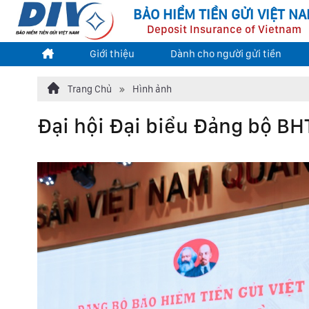
BẢO HIỂM TIỀN GỬI VIỆT N
Deposit Insurance of Vietnam
Giới thiệu
Dành cho người gửi tiền
Trang Chủ
Hình ảnh
Đại hội Đại biểu Đảng bộ BH