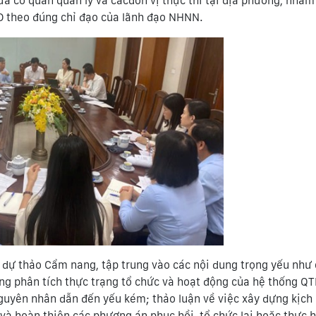
iữa cơ quan quản lý và cácđơn vị thực thi tại địa phương, nhằ
ND theo đúng chỉ đạo của lãnh đạo NHNN.
ết dự thảo Cẩm nang, tập trung vào các nội dung trọng yếu như
ùng phân tích thực trạng tổ chức và hoạt động của hệ thống Q
guyên nhân dẫn đến yếu kém; thảo luận về việc xây dựng kịch 
t và hoàn thiện các phương án phục hồi, tổ chức lại hoặc thực h