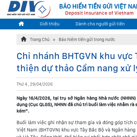
BẢO HIỂM TIỀN GỬI VIỆT N
Deposit Insurance of Vietnam
Giới thiệu
Dành cho người gửi tiền
Trang Chủ
Bảo hiểm tiền gửi trong nước
Chi nhánh BHTGVN khu vực T
thiện dự thảo Cẩm nang xử 
Thứ 4 , 29/04/2026
Ngày 16/4/2026, tại trụ sở Ngân hàng Nhà nước (NHNN) 
dụng (Cục QLGS), NHNN đã chủ trì buổi làm việc nhằm rà 
kém”.
Buổi làm việc ghi nhận sự tham gia và đóng góp tích 
Việt Nam (BHTGVN) khu vực Tây Bắc Bộ và Ngân hàng H