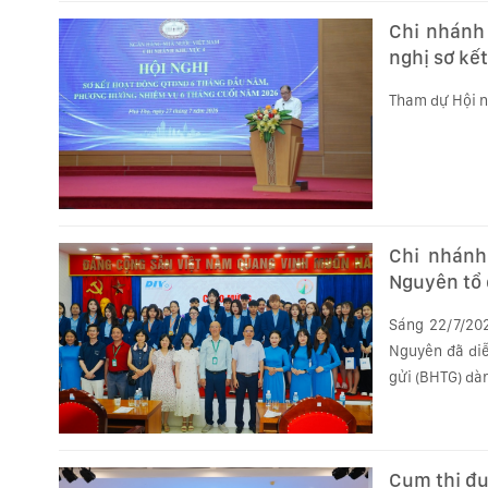
Chi nhánh
nghị sơ kế
Tham dự Hội ng
Chi nhánh
Nguyên tổ 
sách BHTG 
Sáng 22/7/202
Nguyên đã diễ
gửi (BHTG) dàn
Cụm thi đu