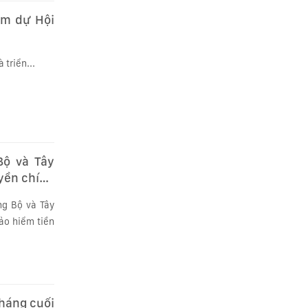
am dự Hội
triển...
Bộ và Tây
uyền chính
ng Bộ và Tây
ảo hiểm tiền
tháng cuối