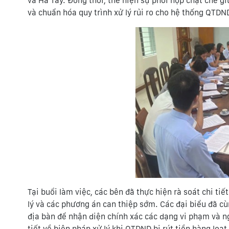
và Hà Tây. Đồng thời, thể hiện sự phối hợp chặt chẽ g
và chuẩn hóa quy trình xử lý rủi ro cho hệ thống QTD
Tại buổi làm việc, các bên đã thực hiện rà soát chi ti
lý và các phương án can thiệp sớm. Các đại biểu đã c
địa bàn để nhận diện chính xác các dạng vi phạm và n
tiết về biện pháp xử lý khi QTDND bị rút tiền hàng loạ