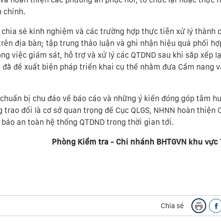
n chỉnh.
 chia sẻ kinh nghiệm và các trường hợp thực tiễn xử lý thành 
rên địa bàn; tập trung thảo luận và ghi nhận hiệu quả phối hợ
việc giám sát, hỗ trợ và xử lý các QTDND sau khi sắp xếp lại
ên đã đề xuất biện pháp triển khai cụ thể nhằm đưa Cẩm nang 
 chuẩn bị chu đáo về báo cáo và những ý kiến đóng góp tâm hu
ng trao đổi là cơ sở quan trọng để Cục QLGS, NHNN hoàn thiện
 bảo an toàn hệ thống QTDND trong thời gian tới.
Phòng Kiểm tra - Chi nhánh BHTGVN khu vực 
Chia sẻ