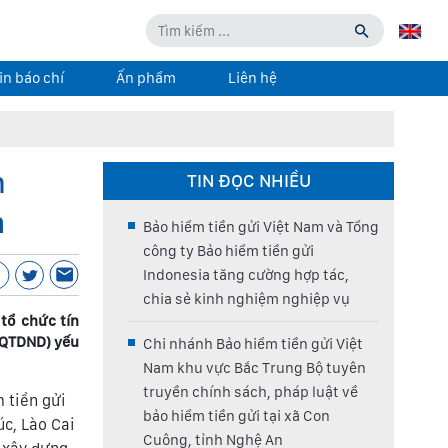
in báo chí
Ấn phẩm
Liên hệ
n
TIN ĐỌC NHIỀU
m
Bảo hiểm tiền gửi Việt Nam và Tổng
công ty Bảo hiểm tiền gửi
Indonesia tăng cường hợp tác,
chia sẻ kinh nghiệm nghiệp vụ
tổ chức tín
 (QTDND) yếu
Chi nhánh Bảo hiểm tiền gửi Việt
Nam khu vực Bắc Trung Bộ tuyên
truyền chính sách, pháp luật về
 tiền gửi
bảo hiểm tiền gửi tại xã Con
c, Lào Cai
Cuông, tỉnh Nghệ An