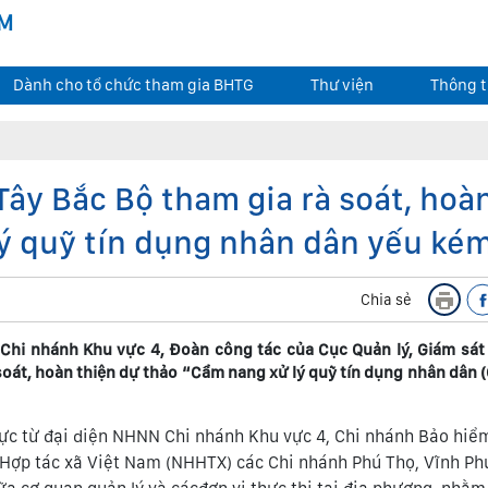
AM
Dành cho tổ chức tham gia BHTG
Thư viện
Thông t
ây Bắc Bộ tham gia rà soát, hoà
lý quỹ tín dụng nhân dân yếu ké
Chia sẻ
Chi nhánh Khu vực 4, Đoàn công tác của Cục Quản lý, Giám sát 
soát, hoàn thiện dự thảo “Cẩm nang xử lý quỹ tín dụng nhân dân
cực từ đại diện NHNN Chi nhánh Khu vực 4, Chi nhánh Bảo hiểm
ợp tác xã Việt Nam (NHHTX) các Chi nhánh Phú Thọ, Vĩnh Phú