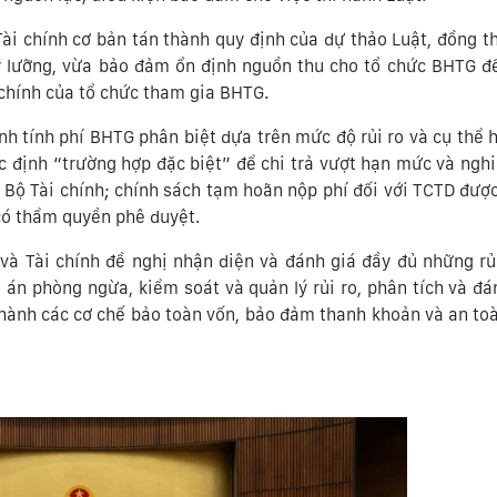
ài chính cơ bản tán thành quy định của dự thảo Luật, đồng th
 lưỡng, vừa bảo đảm ổn định nguồn thu cho tổ chức BHTG đ
 chính của tổ chức tham gia BHTG.
nh tính phí BHTG phân biệt dựa trên mức độ rủi ro và cụ thể h
ác định “trường hợp đặc biệt” để chi trả vượt hạn mức và ngh
 Bộ Tài chính; chính sách tạm hoãn nộp phí đối với TCTD đượ
 có thẩm quyền phê duyệt.
và Tài chính đề nghị nhận diện và đánh giá đầy đủ những rủi
án phòng ngừa, kiểm soát và quản lý rủi ro, phân tích và đá
thành các cơ chế bảo toàn vốn, bảo đảm thanh khoản và an to