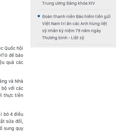
Trung ương Đảng khóa XIV
Đoàn thanh niên Bảo hiểm tiền gửi
Việt Nam tri ân các Anh hùng liệt
sỹ nhân kỷ niệm 79 năm ngày
Thương binh - Liệt sỹ
ệc Quốc hội
BHTG để bảo
iệu quả các
Đảng và Nhà
 bộ với các
i thực tiễn
i bỏ 4 điều
ật sửa đổi,
bổ sung quy