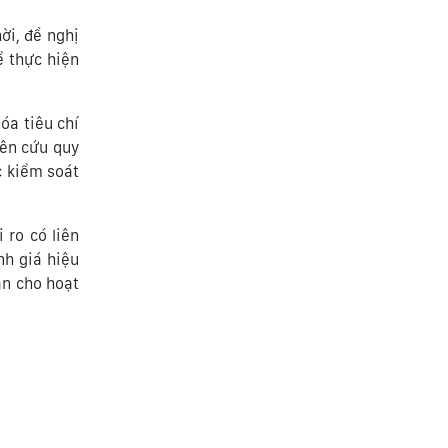
ời, đề nghị
ể thực hiện
óa tiêu chí
iên cứu quy
c kiểm soát
 ro có liên
nh giá hiệu
àn cho hoạt