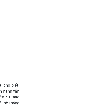
i cho biết,
an hành văn
iện dự thảo
ới hệ thống