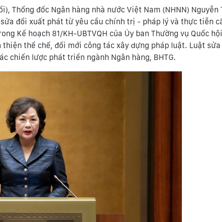
a đổi), Thống đốc Ngân hàng nhà nước Việt Nam (NHNN) Nguyễn
ửa đổi xuất phát từ yêu cầu chính trị - pháp lý và thực tiễn cấ
ra trong Kế hoạch 81/KH-UBTVQH của Ủy ban Thường vụ Quốc hội
 thiện thể chế, đổi mới công tác xây dựng pháp luật. Luật sửa
các chiến lược phát triển ngành Ngân hàng, BHTG.