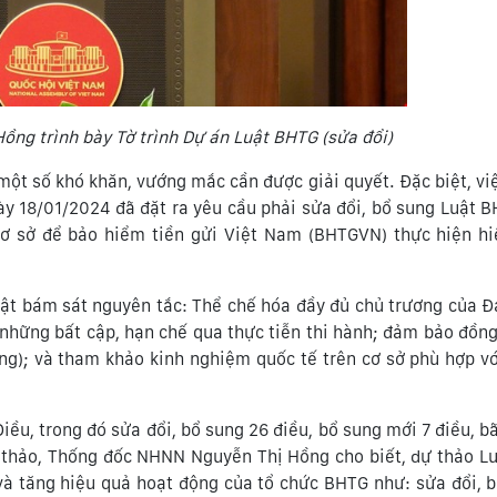
ồng trình bày Tờ trình Dự án Luật BHTG
(sửa đổi)
một số khó khăn, vướng mắc cần được giải quyết. Đặc biệt, vi
ày 18/01/2024 đã đặt ra yêu cầu phải sửa đổi, bổ sung Luật 
cơ sở để bảo hiểm tiền gửi Việt Nam (BHTGVN) thực hiện h
uật bám sát nguyên tắc: Thể chế hóa đầy đủ chủ trương của 
những bất cập, hạn chế qua thực tiễn thi hành; đảm bảo đồng
ng); và tham khảo kinh nghiệm quốc tế trên cơ sở phù hợp vớ
u, trong đó sửa đổi, bổ sung 26 điều, bổ sung mới 7 điều, bã
 thảo, Thống đốc NHNN Nguyễn Thị Hồng cho biết, dự thảo Lu
và tăng hiệu quả hoạt động của tổ chức BHTG như: sửa đổi, 