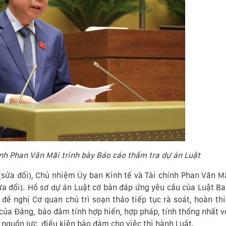
ính Phan Văn Mãi trình bày Báo cáo thẩm tra dự án Luật
sửa đổi), Chủ nhiệm Ủy ban Kinh tế và Tài chính Phan Văn Mã
ửa đổi). Hồ sơ dự án Luật cơ bản đáp ứng yêu cầu của Luật B
đề nghị Cơ quan chủ trì soạn thảo tiếp tục rà soát, hoàn th
của Đảng, bảo đảm tính hợp hiến, hợp pháp, tính thống nhất v
 nguồn lực, điều kiện bảo đảm cho việc thi hành Luật.