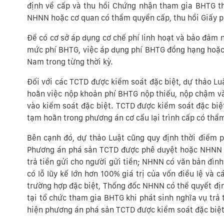
định về cấp và thu hồi Chứng nhận tham gia BHTG t
NHNN hoặc cơ quan có thẩm quyền cấp, thu hồi Giấy p
Để có cơ sở áp dụng cơ chế phí linh hoạt và bảo đảm
mức phí BHTG, việc áp dụng phí BHTG đồng hạng hoặc p
Nam trong từng thời kỳ.
Đối với các TCTD được kiểm soát đặc biệt, dự thảo Lu
hoãn việc nộp khoản phí BHTG nộp thiếu, nộp chậm và
vào kiểm soát đặc biệt. TCTD được kiểm soát đặc biệ
tạm hoãn trong phương án cơ cấu lại trình cấp có thẩ
Bên cạnh đó, dự thảo Luật cũng quy định thời điểm p
Phương án phá sản TCTD được phê duyệt hoặc NHNN c
trả tiền gửi cho người gửi tiền; NHNN có văn bản đìn
có lỗ lũy kế lớn hơn 100% giá trị của vốn điều lệ và 
trường hợp đặc biệt, Thống đốc NHNN có thể quyết địn
tại tổ chức tham gia BHTG khi phát sinh nghĩa vụ trả
hiện phương án phá sản TCTD được kiểm soát đặc biệt