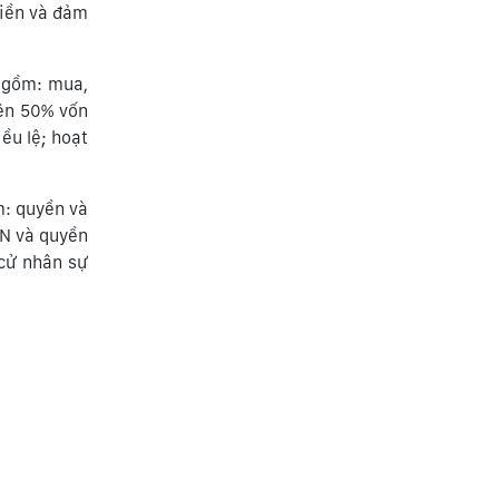
tiền và đảm
o gồm: mua,
rên 50% vốn
ều lệ; hoạt
m: quyền và
NN và quyền
 cử nhân sự