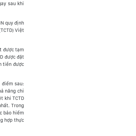
ay sau khi
NN quy định
(TCTD) Việt
ệt được tạm
TD được đặt
n tiền được
i điểm sau:
ả năng chi
ệt khi TCTD
nhất. Trong
ợc bảo hiểm
ng hợp thực