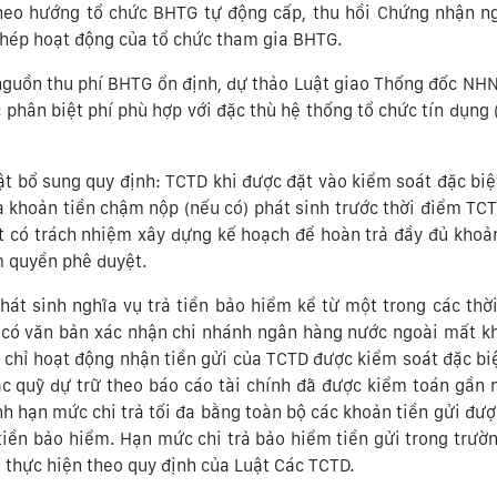
heo hướng tổ chức BHTG tự động cấp, thu hồi Chứng nhận ng
hép hoạt động của tổ chức tham gia BHTG.
 nguồn thu phí BHTG ổn định, dự thảo Luật giao Thống đốc NH
hân biệt phí phù hợp với đặc thù hệ thống tổ chức tín dụng 
ật bổ sung quy định: TCTD khi được đặt vào kiểm soát đặc bi
 khoản tiền chậm nộp (nếu có) phát sinh trước thời điểm TC
t có trách nhiệm xây dựng kế hoạch để hoàn trả đầy đủ khoả
m quyền phê duyệt.
hát sinh nghĩa vụ trả tiền bảo hiểm kể từ một trong các thờ
ó văn bản xác nhận chi nhánh ngân hàng nước ngoài mất kh
h chỉ hoạt động nhận tiền gửi của TCTD được kiểm soát đặc bi
các quỹ dự trữ theo báo cáo tài chính đã được kiểm toán gần 
h hạn mức chi trả tối đa bằng toàn bộ các khoản tiền gửi đư
 tiền bảo hiểm. Hạn mức chi trả bảo hiểm tiền gửi trong trườ
 thực hiện theo quy định của Luật Các TCTD.