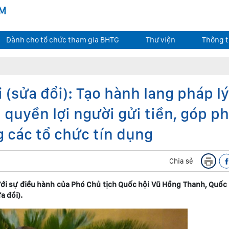
AM
Dành cho tổ chức tham gia BHTG
Thư viện
Thông t
 (sửa đổi): Tạo hành lang pháp l
n quyền lợi người gửi tiền, góp p
 các tổ chức tín dụng
Chia sẻ
ưới sự điều hành của Phó Chủ tịch Quốc hội Vũ Hồng Thanh, Quốc
a đổi).