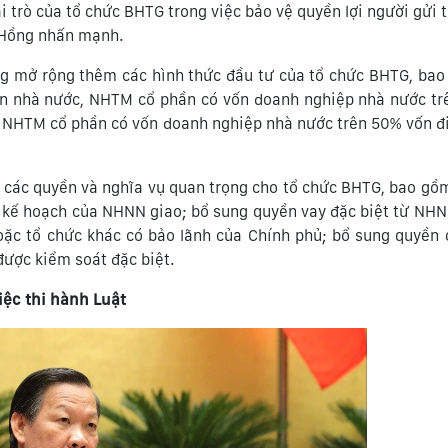
i trò của tổ chức BHTG trong việc bảo vệ quyền lợi người gửi 
 Hồng nhấn mạnh.
ng mở rộng thêm các hình thức đầu tư của tổ chức BHTG, ba
vốn nhà nước, NHTM cổ phần có vốn doanh nghiệp nhà nước t
, NHTM cổ phần có vốn doanh nghiệp nhà nước trên 50% vốn đi
g các quyền và nghĩa vụ quan trọng cho tổ chức BHTG, bao gồ
, kế hoạch của NHNN giao; bổ sung quyền vay đặc biệt từ NH
hoặc tổ chức khác có bảo lãnh của Chính phủ; bổ sung quyền
được kiểm soát đặc biệt.
iệc thi
hành Luật