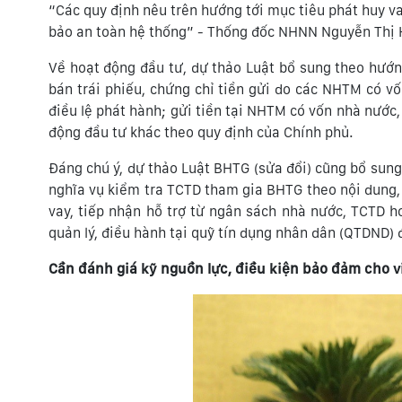
“Các quy định nêu trên hướng tới mục tiêu phát huy va
bảo an toàn hệ thống” - Thống đốc NHNN Nguyễn Thị
Về hoạt động đầu tư, dự thảo Luật bổ sung theo hướ
bán trái phiếu, chứng chỉ tiền gửi do các NHTM có 
điều lệ phát hành; gửi tiền tại NHTM có vốn nhà nước
động đầu tư khác theo quy định của Chính phủ.
Đáng chú ý, dự thảo Luật BHTG (sửa đổi) cũng bổ sun
nghĩa vụ kiểm tra TCTD tham gia BHTG theo nội dung
vay, tiếp nhận hỗ trợ từ ngân sách nhà nước, TCTD 
quản lý, điều hành tại quỹ tín dụng nhân dân (QTDND) 
Cầ
n đánh giá kỹ nguồn lực, điều kiện bảo đảm cho v